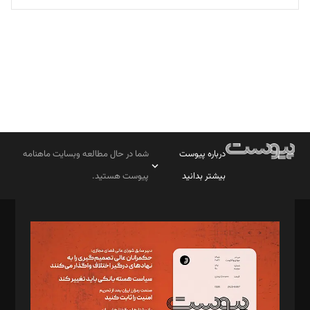
تحریریه
درباره پیوست
شما در حال مطالعه وبسایت ماهنامه
بیشتر بدانید
پیوست هستید.
صاحب امتیاز: موسسه پرسش (پویندگان راز ستاره شمال)
مدیر مسئول: محمدباقر اثنی‌عشری
سردبیر: مهرک محمودی
دبیر تحریریه: میثم قاسمی
د‌بیر ناداستان: سمانه سمیع
د‌بیر خدمت و تجارت: ابوالفضل رجبی