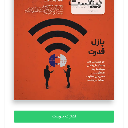
مینا پاکدل
تحریریه
یسنا امان‌پور
تحریریه
ملینا جعفری
تحریریه
مصطفی مسجدی آرانی
تحریریه
اشتراک پیوست
بابک نقاش