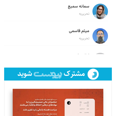
سمانه سمیع
تحریریه
میثم قاسمی
تحریریه
لیلا حنارود
تحریریه
فائزه فتحی رستمی
تحریریه
سروش کرمیان
تحریریه