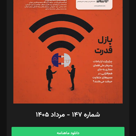
د‌بیر حقوق فناوری: حسام‌الدین ایپکچی
د‌بیر پیوست جهان: مینا پاکدل
د‌بیر تحریریه آنلاین: بابک نقاش
تحریریه‌: مجتبی محمود‌ی، آرش برهمند، یسنا امان‌پور، سروش کرمیان،
مصطفی مسجدی آرانی، ابوالفضل رجبی، زهرا فکرانه، فائزه فتحی
رستمی،مصطفی باستان
ویرایش: نگار استاد‌‌آقا
طراح یونیفرم: مجید توکلی
فیلمبرداری و عکاسی: امیر شفیعی، مانی لطفی زاده
گرافیک و صفحه‌آرایی: سید‌سبحان‌علی ثابت
مد‌یر توسعه تجاری: کامبیز برید‌
امور مالی: شاپور رهبری، محمد‌ کاظمی‌نیا
امور اد‌اری: راضیه محمود‌ی
شماره ۱۴۷ - مرداد ۱۴۰۵
مرکز تماس: ۰۲۱۴۲۸۲۴۰۰۰
آگهی و مشترکین: ۰۹۱۹۹۹۹۰۴۵۴
دانلود ماهنامه