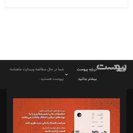
تحریریه
درباره پیوست
شما در حال مطالعه وبسایت ماهنامه
بیشتر بدانید
پیوست هستید.
صاحب امتیاز: موسسه پرسش (پویندگان راز ستاره شمال)
مدیر مسئول: محمدباقر اثنی‌عشری
سردبیر: مهرک محمودی
دبیر تحریریه: میثم قاسمی
د‌بیر ناداستان: سمانه سمیع