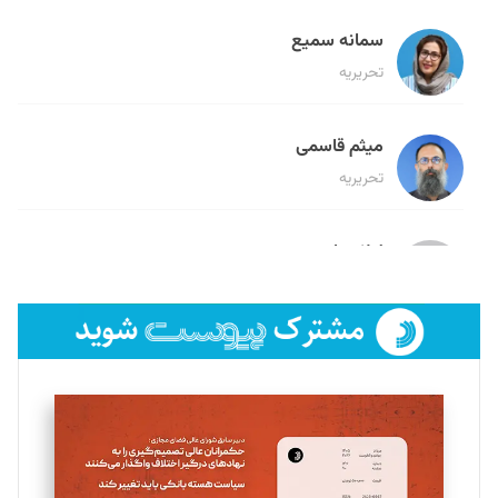
سمانه سمیع
تحریریه
میثم قاسمی
تحریریه
لیلا حنارود
تحریریه
فائزه فتحی رستمی
تحریریه
سروش کرمیان
تحریریه