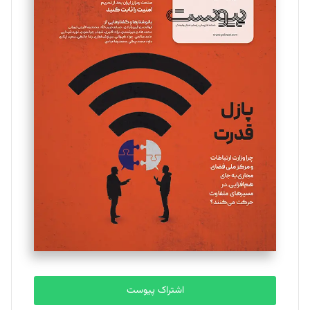
مینا پاکدل
تحریریه
یسنا امان‌پور
تحریریه
ملینا جعفری
تحریریه
مصطفی مسجدی آرانی
تحریریه
اشتراک پیوست
بابک نقاش