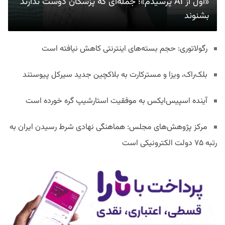
«اول از AI پرسیدم»؛ جمله‌ای که پزشکان دوست ندارند
بشنوند
رگولاتوری: حجم بسته‌های اینترنتی کاهش نیافته است
بلک‌راک، ویزا و مسترکارت به بلاکچین جدید سیرکل پیوستند
آینده اسپیس‌ایکس به موفقیت استارشیپ گره خورده است
مرکز پژوهش‌های مجلس: هماهنگی نهادی شرط رسیدن ایران به
رتبه ۷۵ دولت الکترونیکی است