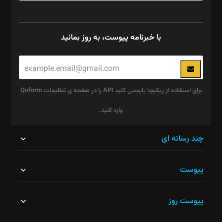
با خبرنامه پیوست، به روز بمانید
برای استفاده از ریکپچا بایستی کلید API را در صفحه ی تنظیمات Quform
وارد کنید.
این
چند رسانه ای
قسمت
پیوست
نباید
خالی
پیوست روز
رها