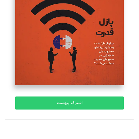
تحریریه
یسنا امان‌پور
تحریریه
ملینا جعفری
تحریریه
مصطفی مسجدی آرانی
تحریریه
اشتراک پیوست
بابک نقاش
تحریریه