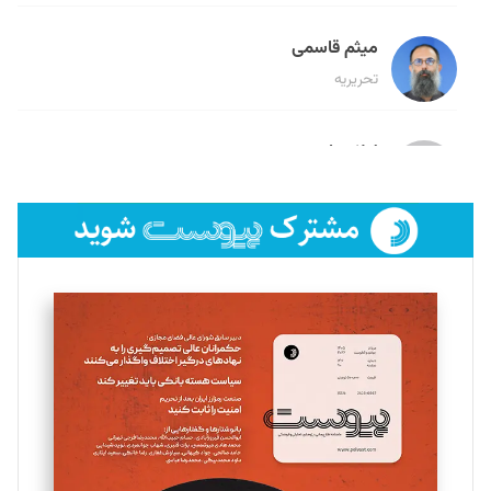
میثم قاسمی
تحریریه
لیلا حنارود
تحریریه
فائزه فتحی رستمی
تحریریه
سروش کرمیان
تحریریه
مینا پاکدل