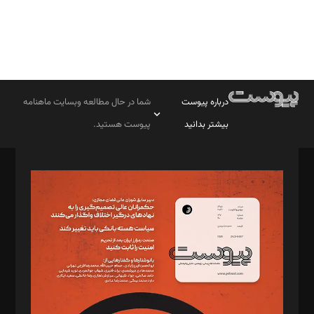
درباره پیوست
شما در حال مطالعه وبسایت ماهنامه
بیشتر بدانید
پیوست هستید.
صاحب امتیاز: موسسه پرسش (پویندگان راز ستاره شمال)
مدیر مسئول: محمدباقر اثنی‌عشری
سردبیر: مهرک محمودی
دبیر تحریریه: میثم قاسمی
د‌بیر ناداستان: سمانه سمیع
د‌بیر خدمت و تجارت: ابوالفضل رجبی
د‌بیر حقوق فناوری: حسام‌الدین ایپکچی
د‌بیر پیوست جهان: مینا پاکدل