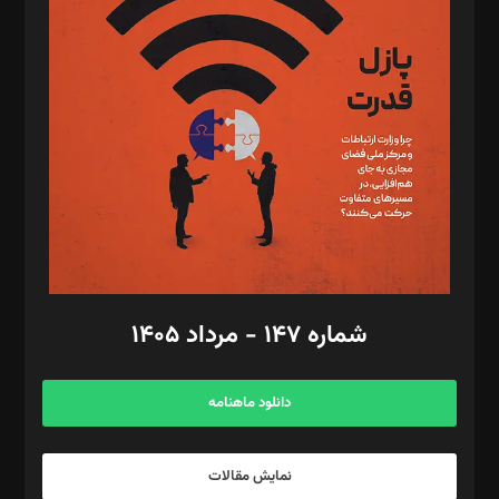
د‌بیر تحریریه آنلاین: بابک نقاش
تحریریه‌: مجتبی محمود‌ی، آرش برهمند، یسنا امان‌پور، سروش کرمیان،
مصطفی مسجدی آرانی، ابوالفضل رجبی، زهرا فکرانه، فائزه فتحی
رستمی،مصطفی باستان
ویرایش: نگار استاد‌‌آقا
طراح یونیفرم: مجید توکلی
فیلمبرداری و عکاسی: امیر شفیعی، مانی لطفی زاده
گرافیک و صفحه‌آرایی: سید‌سبحان‌علی ثابت
مد‌یر توسعه تجاری: کامبیز برید‌
امور مالی: شاپور رهبری، محمد‌ کاظمی‌نیا
امور اد‌اری: راضیه محمود‌ی
شماره ۱۴۷ - مرداد ۱۴۰۵
مرکز تماس: ۰۲۱۴۲۸۲۴۰۰۰
آگهی و مشترکین: ۰۹۱۹۹۹۹۰۴۵۴
دانلود ماهنامه
نمایش مقالات