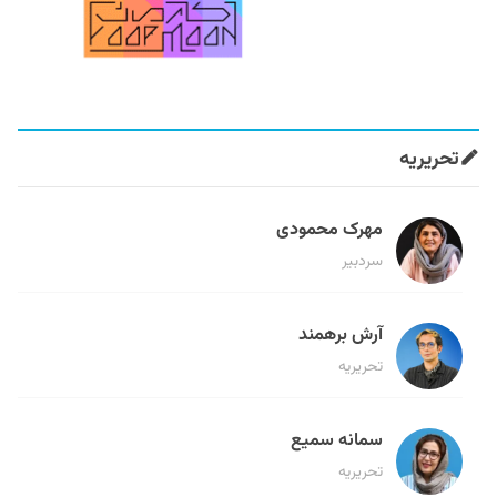
تحریریه
مهرک محمودی
سردبیر
آرش برهمند
تحریریه
سمانه سمیع
تحریریه