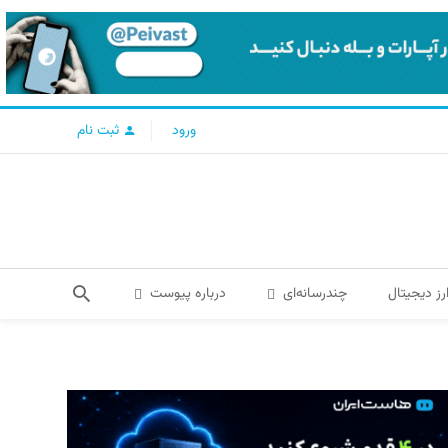
ورود
ثبت نام
رز دیجیتال
چندرسانه‌ای
درباره پیوست