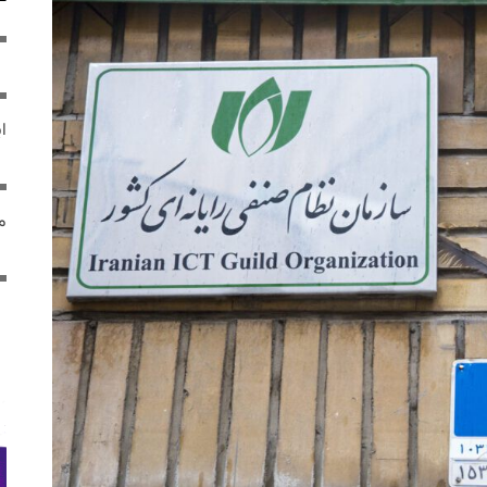
ایر
مص