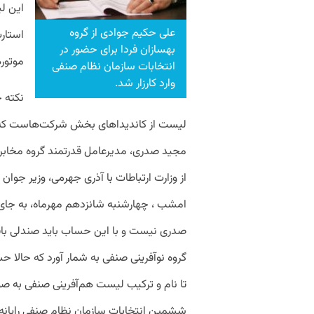
این ل
علی حکیم جوادی از گروه
استارت
بهسازان فردا برای حضور در
موتوره
انتخابات سازمان نظام صنفی
وارد کارزار شد.
نکته 
لیست از کاندیداهای بخش شرکت‌هاست که پی
مجید صدری،‌ مدیرعامل قدرتمند گروه مخابرا
از وزارت ارتباطات با آذری جهرمی، وزیر جوا
امشب ، چهارشنبه شانزدهم مهرماه، به جای 
صدری نیست و با این حساب باید صندلی باقی‌
گروه نوآفرینی صنفی به شمار آورد که حالا ح
تا نام و ترکیب لیست هم‌آفرینی صنفی به ص
ششمین انتخابات سازمان نظام صنفی رایانه‌