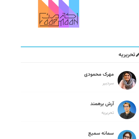
تحریریه
مهرک محمودی
سردبیر
آرش برهمند
تحریریه
سمانه سمیع