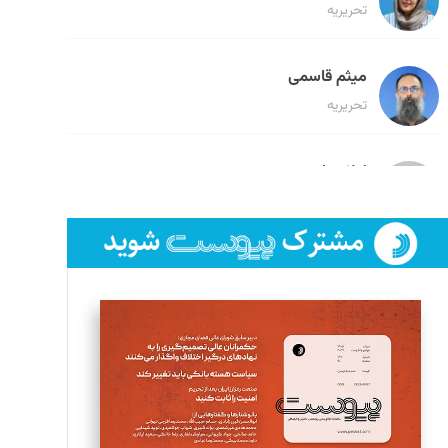
تحریریه
میثم قاسمی
تحریریه
لیلا حنارود
تحریریه
فائزه فتحی رستمی
تحریریه
سروش کرمیان
تحریریه