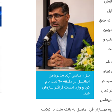
زمان
بل
 که طبق
مچون
نپ و
شت.
بت نام
 نظام
بیژن عباسی آرند مدیرعامل
سید در
ایرانسل در دقیقه ۹۰ ثبت نام
کرد و وارد لیست فراگیر سازمان
 کمال
شد.
دیرعامل
روه بهسازان فردا متعلق به بانک ملت به ترکیب