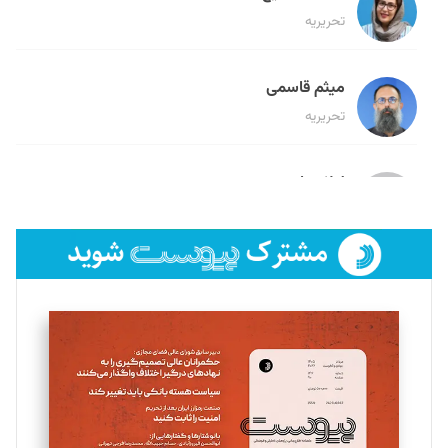
تحریریه
میثم قاسمی
تحریریه
لیلا حنارود
تحریریه
فائزه فتحی رستمی
تحریریه
سروش کرمیان
تحریریه