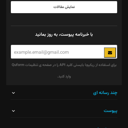
نمایش مقالات
با خبرنامه پیوست، به روز بمانید
برای استفاده از ریکپچا بایستی کلید API را در صفحه ی تنظیمات Quform
وارد کنید.
این
چند رسانه ای
قسمت
پیوست
نباید
خالی