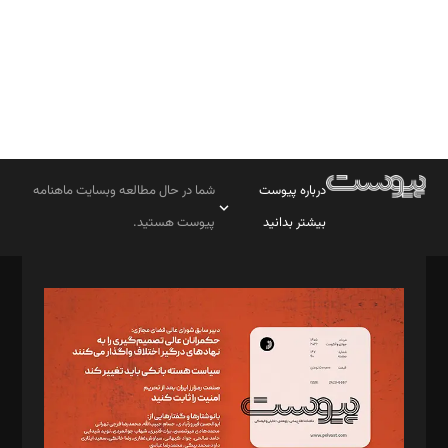
درباره پیوست
شما در حال مطالعه وبسایت ماهنامه
بیشتر بدانید
پیوست هستید.
صاحب امتیاز: موسسه پرسش (پویندگان راز ستاره شمال)
مدیر مسئول: محمدباقر اثنی‌عشری
سردبیر: مهرک محمودی
دبیر تحریریه: میثم قاسمی
د‌بیر ناداستان: سمانه سمیع
د‌بیر خدمت و تجارت: ابوالفضل رجبی
د‌بیر حقوق فناوری: حسام‌الدین ایپکچی