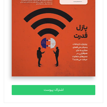
مینا پاکدل
تحریریه
یسنا امان‌پور
تحریریه
ملینا جعفری
تحریریه
مصطفی مسجدی آرانی
تحریریه
اشتراک پیوست
بابک نقاش
تحریریه