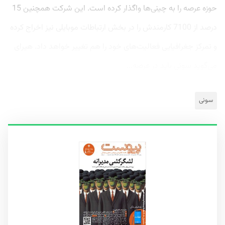
حوزه عرصه را به چینی‌ها واگذار کرده است. این شرکت همچنین 15
درصد از 7100 کارمندش را در بخش ارتباطات موبایلی نیز اخراج کرده
و تمرکز جغرافیایی فعالیت‌های خود را هم تغییر خواهد داد. هیرای
می‌گوید سونی باید در عرصه...
سونی