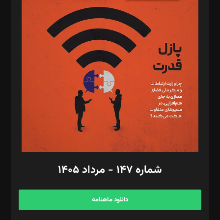
د‌بیر پیوست جهان: مینا پاکدل
د‌بیر تحریریه آنلاین: بابک نقاش
تحریریه‌: مجتبی محمود‌ی، آرش برهمند، یسنا امان‌پور، سروش کرمیان،
مصطفی مسجدی آرانی، ابوالفضل رجبی، زهرا فکرانه، فائزه فتحی
رستمی،مصطفی باستان
ویرایش: نگار استاد‌‌آقا
طراح یونیفرم: مجید توکلی
فیلمبرداری و عکاسی: امیر شفیعی، مانی لطفی زاده
گرافیک و صفحه‌آرایی: سید‌سبحان‌علی ثابت
مد‌یر توسعه تجاری: کامبیز برید‌
امور مالی: شاپور رهبری، محمد‌ کاظمی‌نیا
امور اد‌اری: راضیه محمود‌ی
شماره ۱۴۷ - مرداد ۱۴۰۵
مرکز تماس: ۰۲۱۴۲۸۲۴۰۰۰
آگهی و مشترکین: ۰۹۱۹۹۹۹۰۴۵۴
دانلود ماهنامه