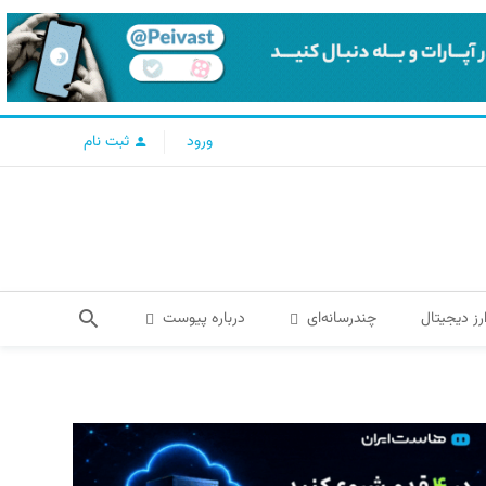
ورود
ثبت نام
رز دیجیتال
چندرسانه‌ای
درباره پیوست