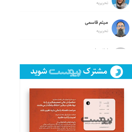
تحریریه
میثم قاسمی
تحریریه
لیلا حنارود
تحریریه
فائزه فتحی رستمی
تحریریه
سروش کرمیان
تحریریه