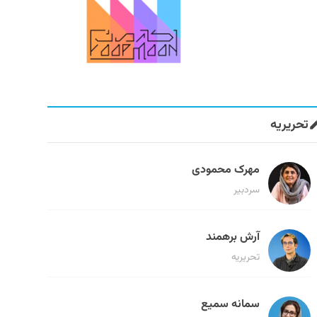
تحریریه
مهرک محمودی
سردبیر
آرش برهمند
تحریریه
سمانه سمیع