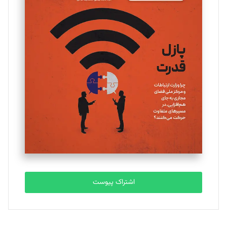
مینا پاکدل
تحریریه
یسنا امان‌پور
تحریریه
ملینا جعفری
تحریریه
مصطفی مسجدی آرانی
تحریریه
اشتراک پیوست
بابک نقاش
تحریریه