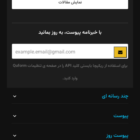
نمایش مقالات
با خبرنامه پیوست، به روز بمانید
برای استفاده از ریکپچا بایستی کلید API را در صفحه ی تنظیمات Quform
وارد کنید.
این
چند رسانه ای
قسمت
پیوست
نباید
خالی
پیوست روز