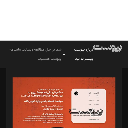
درباره پیوست
شما در حال مطالعه وبسایت ماهنامه
بیشتر بدانید
پیوست هستید.
صاحب امتیاز: موسسه پرسش (پویندگان راز ستاره شمال)
مدیر مسئول: محمدباقر اثنی‌عشری
سردبیر: مهرک محمودی
دبیر تحریریه: میثم قاسمی
د‌بیر ناداستان: سمانه سمیع
د‌بیر خدمت و تجارت: ابوالفضل رجبی
د‌بیر حقوق فناوری: حسام‌الدین ایپکچی