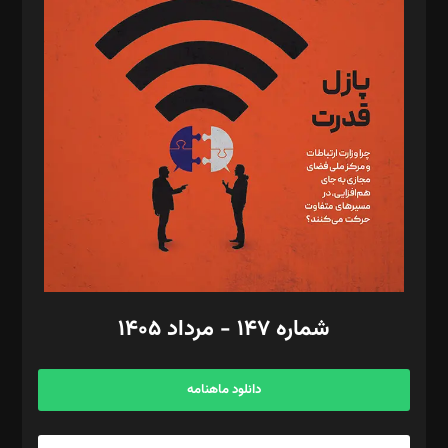
د‌بیر پیوست جهان: مینا پاکدل
د‌بیر تحریریه آنلاین: بابک نقاش
تحریریه‌: مجتبی محمود‌ی، آرش برهمند، یسنا امان‌پور، سروش کرمیان،
مصطفی مسجدی آرانی، ابوالفضل رجبی، زهرا فکرانه، فائزه فتحی
رستمی،مصطفی باستان
ویرایش: نگار استاد‌‌آقا
طراح یونیفرم: مجید توکلی
فیلمبرداری و عکاسی: امیر شفیعی، مانی لطفی زاده
گرافیک و صفحه‌آرایی: سید‌سبحان‌علی ثابت
مد‌یر توسعه تجاری: کامبیز برید‌
امور مالی: شاپور رهبری، محمد‌ کاظمی‌نیا
امور اد‌اری: راضیه محمود‌ی
شماره ۱۴۷ - مرداد ۱۴۰۵
مرکز تماس: ۰۲۱۴۲۸۲۴۰۰۰
آگهی و مشترکین: ۰۹۱۹۹۹۹۰۴۵۴
دانلود ماهنامه