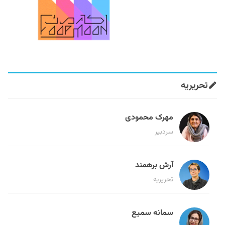
تحریریه
مهرک محمودی
سردبیر
آرش برهمند
تحریریه
سمانه سمیع