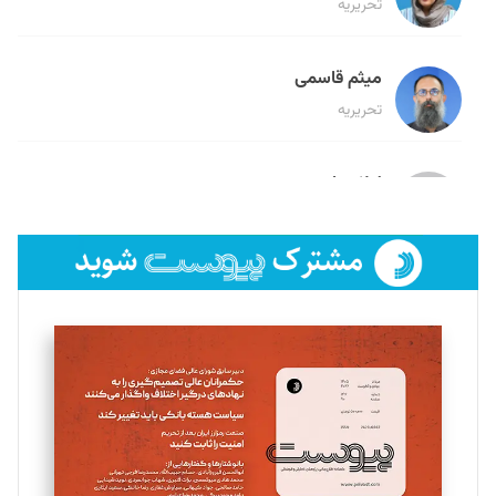
تحریریه
میثم قاسمی
تحریریه
لیلا حنارود
تحریریه
فائزه فتحی رستمی
تحریریه
سروش کرمیان
تحریریه