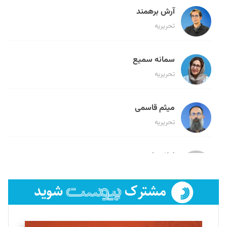
آرش برهمند
تحریریه
سمانه سمیع
تحریریه
میثم قاسمی
تحریریه
لیلا حنارود
تحریریه
فائزه فتحی رستمی
تحریریه