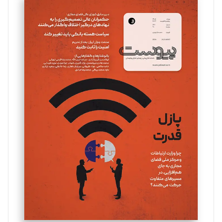
سروش کرمیان
تحریریه
مینا پاکدل
تحریریه
یسنا امان‌پور
تحریریه
ملینا جعفری
تحریریه
مصطفی مسجدی آرانی