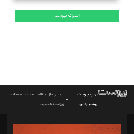
تحریریه
اشتراک پیوست
بابک نقاش
تحریریه
درباره پیوست
شما در حال مطالعه وبسایت ماهنامه
بیشتر بدانید
پیوست هستید.
صاحب امتیاز: موسسه پرسش (پویندگان راز ستاره شمال)
مدیر مسئول: محمدباقر اثنی‌عشری