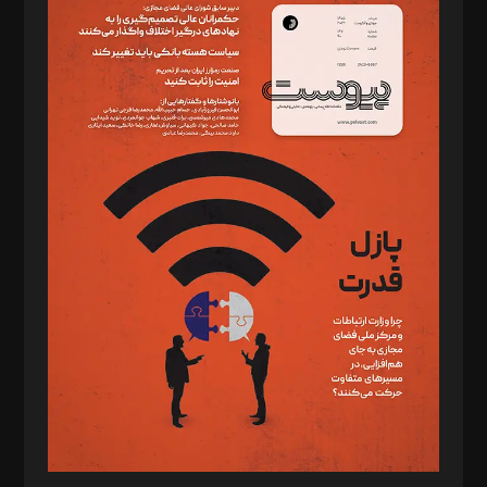
سردبیر: مهرک محمودی
دبیر تحریریه: میثم قاسمی
د‌بیر ناداستان: سمانه سمیع
د‌بیر خدمت و تجارت: ابوالفضل رجبی
د‌بیر حقوق فناوری: حسام‌الدین ایپکچی
د‌بیر پیوست جهان: مینا پاکدل
د‌بیر تحریریه آنلاین: بابک نقاش
تحریریه‌: مجتبی محمود‌ی، آرش برهمند، یسنا امان‌پور، سروش کرمیان،
مصطفی مسجدی آرانی، ابوالفضل رجبی، زهرا فکرانه، فائزه فتحی
رستمی،مصطفی باستان
ویرایش: نگار استاد‌‌آقا
طراح یونیفرم: مجید توکلی
فیلمبرداری و عکاسی: امیر شفیعی، مانی لطفی زاده
گرافیک و صفحه‌آرایی: سید‌سبحان‌علی ثابت
مد‌یر توسعه تجاری: کامبیز برید‌
امور مالی: شاپور رهبری، محمد‌ کاظمی‌نیا