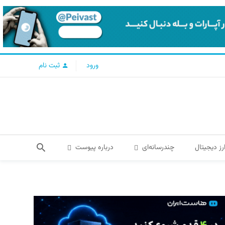
ورود
ثبت نام
رز دیجیتال
چندرسانه‌ای
درباره پیوست