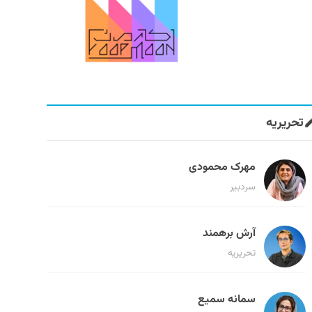
تحریریه
مهرک محمودی
سردبیر
آرش برهمند
تحریریه
سمانه سمیع