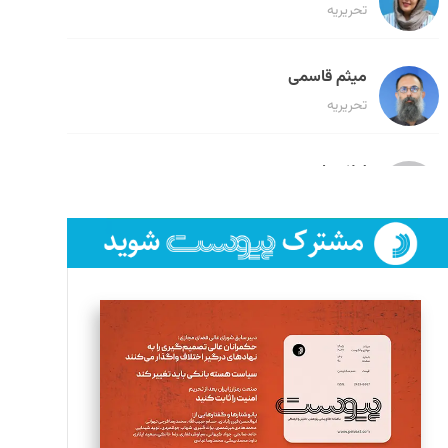
تحریریه
میثم قاسمی
تحریریه
لیلا حنارود
تحریریه
فائزه فتحی رستمی
تحریریه
سروش کرمیان
تحریریه