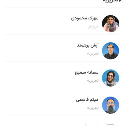
تحریریه
مهرک محمودی
سردبیر
آرش برهمند
تحریریه
سمانه سمیع
تحریریه
میثم قاسمی
تحریریه
لیلا حنارود