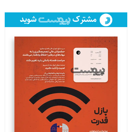
تحریریه
فائزه فتحی رستمی
تحریریه
سروش کرمیان
تحریریه
مینا پاکدل
تحریریه
یسنا امان‌پور
تحریریه