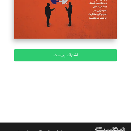
ملینا جعفری
تحریریه
مصطفی مسجدی آرانی
تحریریه
اشتراک پیوست
بابک نقاش
تحریریه