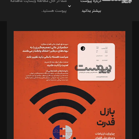
درباره پیوست
شما در حال مطالعه وبسایت ماهنامه
بیشتر بدانید
پیوست هستید.
صاحب امتیاز: موسسه پرسش (پویندگان راز ستاره شمال)
مدیر مسئول: محمدباقر اثنی‌عشری
سردبیر: مهرک محمودی
دبیر تحریریه: میثم قاسمی
د‌بیر ناداستان: سمانه سمیع
د‌بیر خدمت و تجارت: ابوالفضل رجبی
د‌بیر حقوق فناوری: حسام‌الدین ایپکچی
د‌بیر پیوست جهان: مینا پاکدل
د‌بیر تحریریه آنلاین: بابک نقاش
تحریریه‌: مجتبی محمود‌ی، آرش برهمند، یسنا امان‌پور، سروش کرمیان،
مصطفی مسجدی آرانی، ابوالفضل رجبی، زهرا فکرانه، فائزه فتحی
رستمی،مصطفی باستان
ویرایش: نگار استاد‌‌آقا
طراح یونیفرم: مجید توکلی