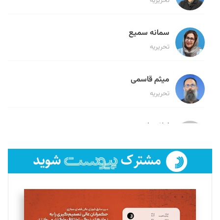
تحریریه
سمانه سمیع
تحریریه
میثم قاسمی
تحریریه
لیلا حنارود
تحریریه
فائزه فتحی رستمی
تحریریه
سروش کرمیان