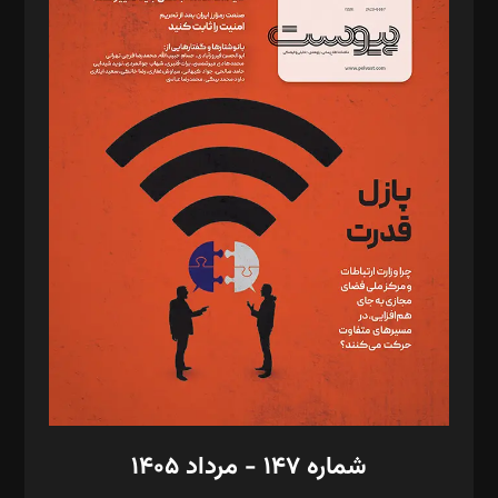
د‌بیر ناداستان: سمانه سمیع
د‌بیر خدمت و تجارت: ابوالفضل رجبی
د‌بیر حقوق فناوری: حسام‌الدین ایپکچی
د‌بیر پیوست جهان: مینا پاکدل
د‌بیر تحریریه آنلاین: بابک نقاش
تحریریه‌: مجتبی محمود‌ی، آرش برهمند، یسنا امان‌پور، سروش کرمیان،
مصطفی مسجدی آرانی، ابوالفضل رجبی، زهرا فکرانه، فائزه فتحی
رستمی،مصطفی باستان
ویرایش: نگار استاد‌‌آقا
طراح یونیفرم: مجید توکلی
فیلمبرداری و عکاسی: امیر شفیعی، مانی لطفی زاده
گرافیک و صفحه‌آرایی: سید‌سبحان‌علی ثابت
مد‌یر توسعه تجاری: کامبیز برید‌
امور مالی: شاپور رهبری، محمد‌ کاظمی‌نیا
امور اد‌اری: راضیه محمود‌ی
شماره ۱۴۷ - مرداد ۱۴۰۵
مرکز تماس: ۰۲۱۴۲۸۲۴۰۰۰