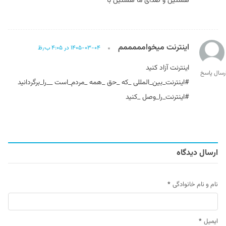
هستین و صدای ما هستین با
اینترنت میخوامممممم
۱۴۰۵-۰۳-۰۴ در ۴:۰۵ ب٫ظ
اینترنت آزاد کنید
رسال پاسخ
#اینترنت_بین_المللی _که _حق _همه _مردم_است __را_برگردانید
#اینترنت_را_وصل _کنید
ارسال دیدگاه
نام و نام خانوادگی
*
ایمیل
*