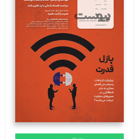
تحریریه
مینا پاکدل
تحریریه
یسنا امان‌پور
تحریریه
ملینا جعفری
تحریریه
مصطفی مسجدی آرانی
تحریریه