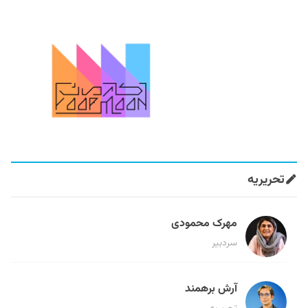
تحریریه
مهرک محمودی
سردبیر
آرش برهمند