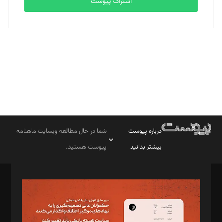
اشتراک پیوست
بابک نقاش
تحریریه
درباره پیوست
شما در حال مطالعه وبسایت ماهنامه
بیشتر بدانید
پیوست هستید.
صاحب امتیاز: موسسه پرسش (پویندگان راز ستاره شمال)
مدیر مسئول: محمدباقر اثنی‌عشری
سردبیر: مهرک محمودی
دبیر تحریریه: میثم قاسمی