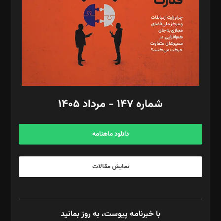
ویرایش: نگار استاد‌‌آقا
طراح یونیفرم: مجید توکلی
فیلمبرداری و عکاسی: امیر شفیعی، مانی لطفی زاده
گرافیک و صفحه‌آرایی: سید‌سبحان‌علی ثابت
مد‌یر توسعه تجاری: کامبیز برید‌
امور مالی: شاپور رهبری، محمد‌ کاظمی‌نیا
امور اد‌اری: راضیه محمود‌ی
شماره ۱۴۷ - مرداد ۱۴۰۵
مرکز تماس: ۰۲۱۴۲۸۲۴۰۰۰
آگهی و مشترکین: ۰۹۱۹۹۹۹۰۴۵۴
دانلود ماهنامه
نمایش مقالات
با خبرنامه پیوست، به روز بمانید