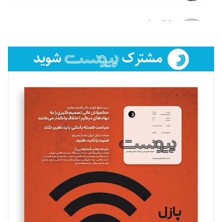
لیلا حنارود
تحریریه
فائزه فتحی رستمی
تحریریه
سروش کرمیان
تحریریه
مینا پاکدل
تحریریه
یسنا امان‌پور