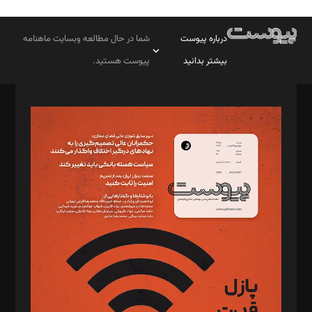
درباره پیوست
شما در حال مطالعه وبسایت ماهنامه
بیشتر بدانید
پیوست هستید.
صاحب امتیاز: موسسه پرسش (پویندگان راز ستاره شمال)
مدیر مسئول: محمدباقر اثنی‌عشری
سردبیر: مهرک محمودی
دبیر تحریریه: میثم قاسمی
د‌بیر ناداستان: سمانه سمیع
د‌بیر خدمت و تجارت: ابوالفضل رجبی
د‌بیر حقوق فناوری: حسام‌الدین ایپکچی
د‌بیر پیوست جهان: مینا پاکدل
د‌بیر تحریریه آنلاین: بابک نقاش
تحریریه‌: مجتبی محمود‌ی، آرش برهمند، یسنا امان‌پور، سروش کرمیان،
مصطفی مسجدی آرانی، ابوالفضل رجبی، زهرا فکرانه، فائزه فتحی
رستمی،مصطفی باستان