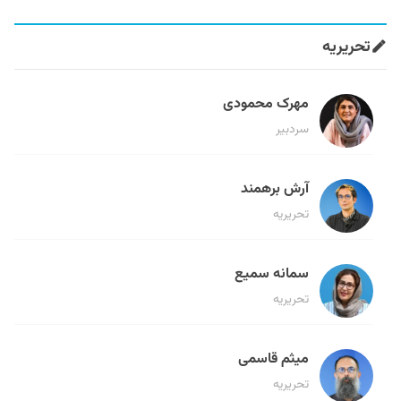
تحریریه
مهرک محمودی
سردبیر
آرش برهمند
تحریریه
سمانه سمیع
تحریریه
میثم قاسمی
تحریریه