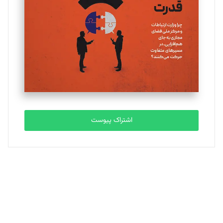
تحریریه
ملینا جعفری
تحریریه
مصطفی مسجدی آرانی
تحریریه
اشتراک پیوست
بابک نقاش
تحریریه