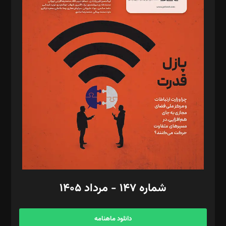
د‌بیر حقوق فناوری: حسام‌الدین ایپکچی
د‌بیر پیوست جهان: مینا پاکدل
د‌بیر تحریریه آنلاین: بابک نقاش
تحریریه‌: مجتبی محمود‌ی، آرش برهمند، یسنا امان‌پور، سروش کرمیان،
مصطفی مسجدی آرانی، ابوالفضل رجبی، زهرا فکرانه، فائزه فتحی
رستمی،مصطفی باستان
ویرایش: نگار استاد‌‌آقا
طراح یونیفرم: مجید توکلی
فیلمبرداری و عکاسی: امیر شفیعی، مانی لطفی زاده
گرافیک و صفحه‌آرایی: سید‌سبحان‌علی ثابت
مد‌یر توسعه تجاری: کامبیز برید‌
امور مالی: شاپور رهبری، محمد‌ کاظمی‌نیا
امور اد‌اری: راضیه محمود‌ی
شماره ۱۴۷ - مرداد ۱۴۰۵
مرکز تماس: ۰۲۱۴۲۸۲۴۰۰۰
آگهی و مشترکین: ۰۹۱۹۹۹۹۰۴۵۴
دانلود ماهنامه