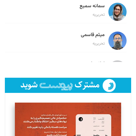
سمانه سمیع
تحریریه
میثم قاسمی
تحریریه
لیلا حنارود
تحریریه
فائزه فتحی رستمی
تحریریه
سروش کرمیان
تحریریه