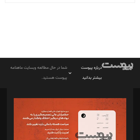
تحریریه
درباره پیوست
شما در حال مطالعه وبسایت ماهنامه
بیشتر بدانید
پیوست هستید.
صاحب امتیاز: موسسه پرسش (پویندگان راز ستاره شمال)
مدیر مسئول: محمدباقر اثنی‌عشری
سردبیر: مهرک محمودی
دبیر تحریریه: میثم قاسمی
د‌بیر ناداستان: سمانه سمیع
د‌بیر خدمت و تجارت: ابوالفضل رجبی