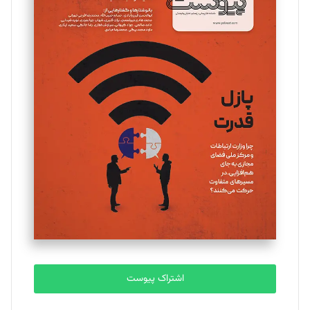
مینا پاکدل
تحریریه
یسنا امان‌پور
تحریریه
ملینا جعفری
تحریریه
مصطفی مسجدی آرانی
تحریریه
اشتراک پیوست
بابک نقاش