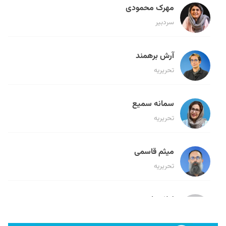
مهرک محمودی
سردبیر
آرش برهمند
تحریریه
سمانه سمیع
تحریریه
میثم قاسمی
تحریریه
لیلا حنارود
تحریریه