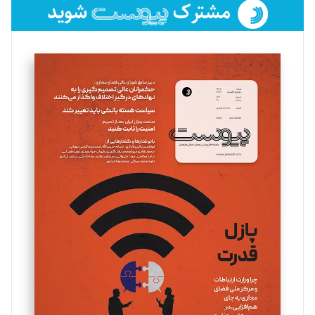
فائزه فتحی رستمی
تحریریه
سروش کرمیان
تحریریه
مینا پاکدل
تحریریه
یسنا امان‌پور
تحریریه
ملینا جعفری