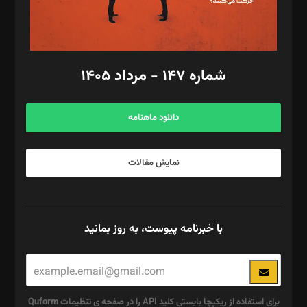
گرافیک و صفحه‌آرایی: سید‌سبحان‌علی ثابت
مد‌یر توسعه تجاری: کامبیز برید‌
امور مالی: شاپور رهبری، محمد‌ کاظمی‌نیا
امور اد‌اری: راضیه محمود‌ی
شماره ۱۴۷ - مرداد ۱۴۰۵
مرکز تماس: ۰۲۱۴۲۸۲۴۰۰۰
آگهی و مشترکین: ۰۹۱۹۹۹۹۰۴۵۴
دانلود ماهنامه
نمایش مقالات
با خبرنامه پیوست، به روز بمانید
برای استفاده از ریکپچا بایستی کلید API را در صفحه ی تنظیمات Quform