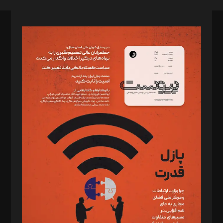
صاحب امتیاز: موسسه پرسش (پویندگان راز ستاره شمال)
مدیر مسئول: محمدباقر اثنی‌عشری
سردبیر: مهرک محمودی
دبیر تحریریه: میثم قاسمی
د‌بیر ناداستان: سمانه سمیع
د‌بیر خدمت و تجارت: ابوالفضل رجبی
د‌بیر حقوق فناوری: حسام‌الدین ایپکچی
د‌بیر پیوست جهان: مینا پاکدل
د‌بیر تحریریه آنلاین: بابک نقاش
تحریریه‌: مجتبی محمود‌ی، آرش برهمند، یسنا امان‌پور، سروش کرمیان،
مصطفی مسجدی آرانی، ابوالفضل رجبی، زهرا فکرانه، فائزه فتحی
رستمی،مصطفی باستان
ویرایش: نگار استاد‌‌آقا
طراح یونیفرم: مجید توکلی
فیلمبرداری و عکاسی: امیر شفیعی، مانی لطفی زاده