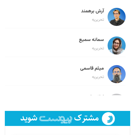
آرش برهمند
تحریریه
سمانه سمیع
تحریریه
میثم قاسمی
تحریریه
لیلا حنارود
تحریریه
فائزه فتحی رستمی
تحریریه