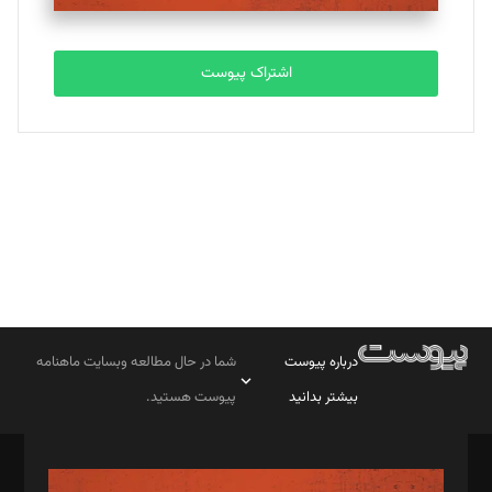
تحریریه
اشتراک پیوست
بابک نقاش
تحریریه
درباره پیوست
شما در حال مطالعه وبسایت ماهنامه
بیشتر بدانید
پیوست هستید.
صاحب امتیاز: موسسه پرسش (پویندگان راز ستاره شمال)
مدیر مسئول: محمدباقر اثنی‌عشری