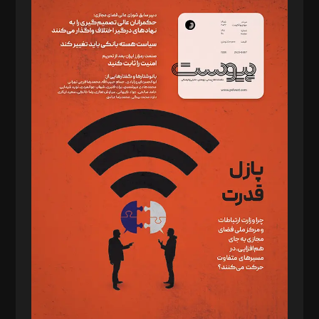
سردبیر: مهرک محمودی
دبیر تحریریه: میثم قاسمی
د‌بیر ناداستان: سمانه سمیع
د‌بیر خدمت و تجارت: ابوالفضل رجبی
د‌بیر حقوق فناوری: حسام‌الدین ایپکچی
د‌بیر پیوست جهان: مینا پاکدل
د‌بیر تحریریه آنلاین: بابک نقاش
تحریریه‌: مجتبی محمود‌ی، آرش برهمند، یسنا امان‌پور، سروش کرمیان،
مصطفی مسجدی آرانی، ابوالفضل رجبی، زهرا فکرانه، فائزه فتحی
رستمی،مصطفی باستان
ویرایش: نگار استاد‌‌آقا
طراح یونیفرم: مجید توکلی
فیلمبرداری و عکاسی: امیر شفیعی، مانی لطفی زاده
گرافیک و صفحه‌آرایی: سید‌سبحان‌علی ثابت
مد‌یر توسعه تجاری: کامبیز برید‌
امور مالی: شاپور رهبری، محمد‌ کاظمی‌نیا