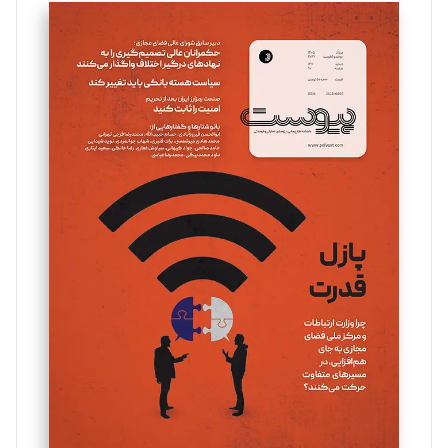
سروش کرمیان
تحریریه
مینا پاکدل
تحریریه
یسنا امان‌پور
تحریریه
ملینا جعفری
تحریریه
مصطفی مسجدی آرانی