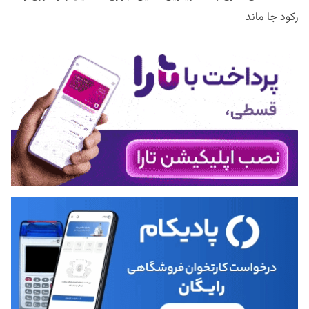
رکود جا ماند