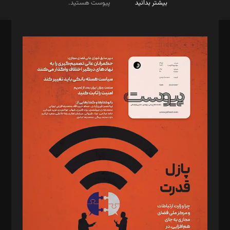
بیشتر بدانید
پیوست هستید.
صاحب امتیاز: موسسه پرسش (پویندگان راز ستاره شمال)
مدیر مسئول: محمدباقر اثنی‌عشری
سردبیر: مهرک محمودی
دبیر تحریریه: میثم قاسمی
د‌بیر ناداستان: سمانه سمیع
د‌بیر خدمت و تجارت: ابوالفضل رجبی
د‌بیر حقوق فناوری: حسام‌الدین ایپکچی
د‌بیر پیوست جهان: مینا پاکدل
د‌بیر تحریریه آنلاین: بابک نقاش
تحریریه‌: مجتبی محمود‌ی، آرش برهمند، یسنا امان‌پور، سروش کرمیان،
مصطفی مسجدی آرانی، ابوالفضل رجبی، زهرا فکرانه، فائزه فتحی
رستمی،مصطفی باستان
ویرایش: نگار استاد‌‌آقا
طراح یونیفرم: مجید توکلی
فیلمبرداری و عکاسی: امیر شفیعی، مانی لطفی زاده