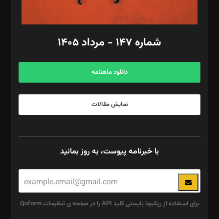
مد‌یر توسعه تجاری: کامبیز برید‌
امور مالی: شاپور رهبری، محمد‌ کاظمی‌نیا
امور اد‌اری: راضیه محمود‌ی
شماره ۱۴۷ - مرداد ۱۴۰۵
مرکز تماس: ۰۲۱۴۲۸۲۴۰۰۰
آگهی و مشترکین: ۰۹۱۹۹۹۹۰۴۵۴
دانلود ماهنامه
نمایش مقالات
با خبرنامه پیوست، به روز بمانید
برای استفاده از ریکپچا بایستی کلید API را در صفحه ی تنظیمات Quform