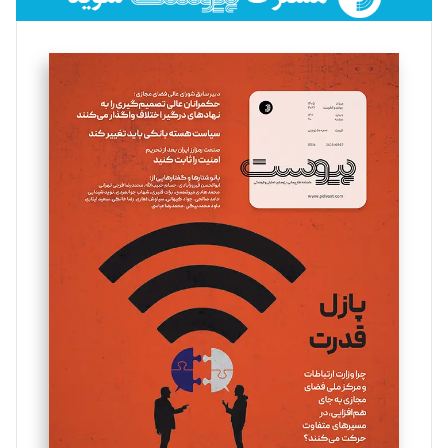
فائزه فتحی رستمی
تحریریه
سروش کرمیان
تحریریه
مینا پاکدل
تحریریه
یسنا امان‌پور
تحریریه
ملینا جعفری
تحریریه