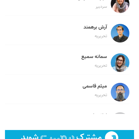
سردبیر
آرش برهمند
تحریریه
سمانه سمیع
تحریریه
میثم قاسمی
تحریریه
لیلا حنارود
تحریریه