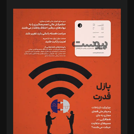
صاحب امتیاز: موسسه پرسش (پویندگان راز ستاره شمال)
مدیر مسئول: محمدباقر اثنی‌عشری
سردبیر: مهرک محمودی
دبیر تحریریه: میثم قاسمی
د‌بیر ناداستان: سمانه سمیع
د‌بیر خدمت و تجارت: ابوالفضل رجبی
د‌بیر حقوق فناوری: حسام‌الدین ایپکچی
د‌بیر پیوست جهان: مینا پاکدل
د‌بیر تحریریه آنلاین: بابک نقاش
تحریریه‌: مجتبی محمود‌ی، آرش برهمند، یسنا امان‌پور، سروش کرمیان،
مصطفی مسجدی آرانی، ابوالفضل رجبی، زهرا فکرانه، فائزه فتحی
رستمی،مصطفی باستان
ویرایش: نگار استاد‌‌آقا
طراح یونیفرم: مجید توکلی
فیلمبرداری و عکاسی: امیر شفیعی، مانی لطفی زاده
گرافیک و صفحه‌آرایی: سید‌سبحان‌علی ثابت