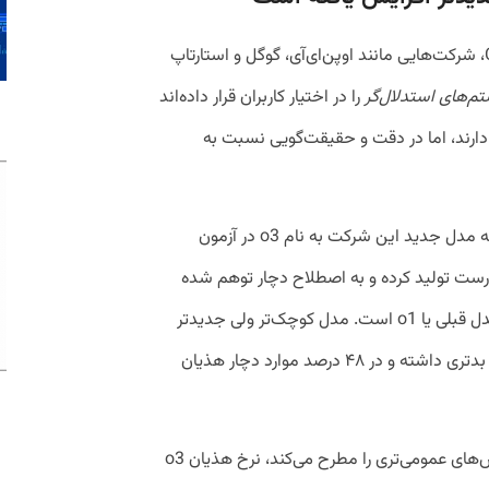
با گذشت بیش از دو سال از ظهور ChatGPT، شرکت‌هایی مانند اوپن‌ای‌آی، گوگل و استارتاپ
م‌های
استدلال‌گر
را در اختیار کاربران قرار داده‌اند
ارند، اما در دقت و حقیقت‌گویی نسبت به
که مدل جدید این شرکت به نام o3 در آزمون
اطلاعات نادرست تولید کرده و به اصطلاح دچار توهم شده
است. این نرخ بیش از دو برابر نرخ خطای مدل قبلی یا o1 است. مدل کوچک‌تر ولی جدیدتر
این شرکت به نام o4-mini نیز حتی عملکرد بدتری داشته و در ۴۸ درصد موارد دچار هذیان
در آزمون دیگری به نام SimpleQA که پرسش‌های عمومی‌تری را مطرح می‌کند، نرخ هذیان o3