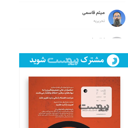
میثم قاسمی
تحریریه
لیلا حنارود
تحریریه
فائزه فتحی رستمی
تحریریه
سروش کرمیان
تحریریه
مینا پاکدل