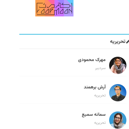
تحریریه
مهرک محمودی
سردبیر
آرش برهمند
تحریریه
سمانه سمیع
تحریریه