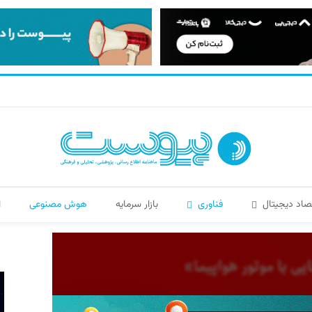
صاد دیجیتال
فناوری
بازار سرمایه
هوش مصنوعی
ا