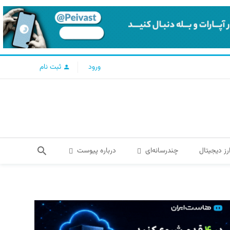
ورود
ثبت نام
رز دیجیتال
چندرسانه‌ای
درباره پیوست