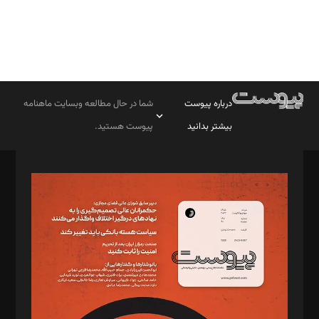
درباره پیوست
شما در حال مطالعه وبسایت ماهنامه
بیشتر بدانید
پیوست هستید.
صاحب امتیاز: موسسه پرسش (پویندگان راز ستاره شمال)
مدیر مسئول: محمدباقر اثنی‌عشری
سردبیر: مهرک محمودی
دبیر تحریریه: میثم قاسمی
د‌بیر ناداستان: سمانه سمیع
د‌بیر خدمت و تجارت: ابوالفضل رجبی
د‌بیر حقوق فناوری: حسام‌الدین ایپکچی
د‌بیر پیوست جهان: مینا پاکدل