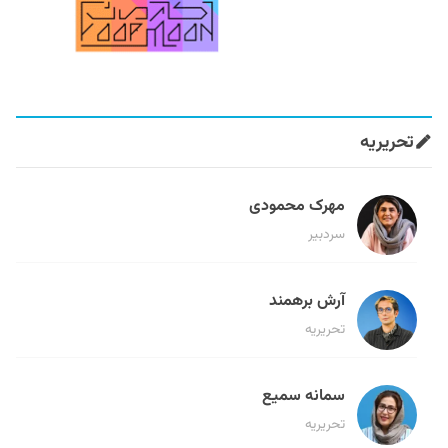
تحریریه
مهرک محمودی
سردبیر
آرش برهمند
تحریریه
سمانه سمیع
تحریریه