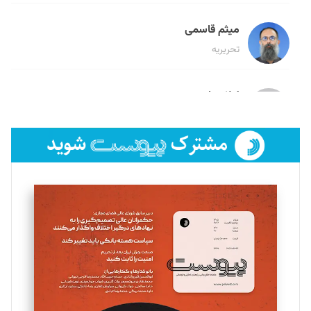
میثم قاسمی
تحریریه
لیلا حنارود
تحریریه
فائزه فتحی رستمی
تحریریه
سروش کرمیان
تحریریه
مینا پاکدل