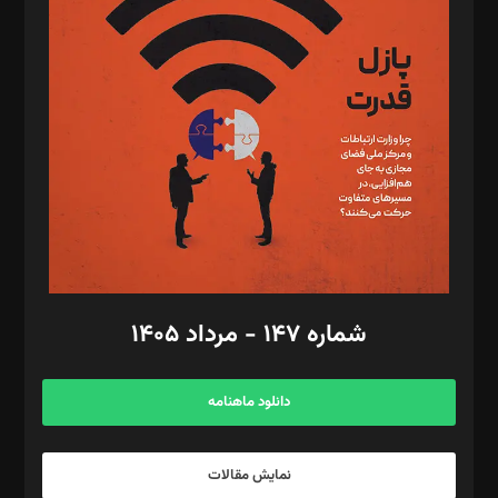
د‌بیر تحریریه آنلاین: بابک نقاش
تحریریه‌: مجتبی محمود‌ی، آرش برهمند، یسنا امان‌پور، سروش کرمیان،
مصطفی مسجدی آرانی، ابوالفضل رجبی، زهرا فکرانه، فائزه فتحی
رستمی،مصطفی باستان
ویرایش: نگار استاد‌‌آقا
طراح یونیفرم: مجید توکلی
فیلمبرداری و عکاسی: امیر شفیعی، مانی لطفی زاده
گرافیک و صفحه‌آرایی: سید‌سبحان‌علی ثابت
مد‌یر توسعه تجاری: کامبیز برید‌
امور مالی: شاپور رهبری، محمد‌ کاظمی‌نیا
امور اد‌اری: راضیه محمود‌ی
شماره ۱۴۷ - مرداد ۱۴۰۵
مرکز تماس: ۰۲۱۴۲۸۲۴۰۰۰
آگهی و مشترکین: ۰۹۱۹۹۹۹۰۴۵۴
دانلود ماهنامه
نمایش مقالات