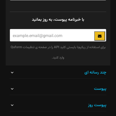
با خبرنامه پیوست، به روز بمانید
برای استفاده از ریکپچا بایستی کلید API را در صفحه ی تنظیمات Quform
وارد کنید.
این
چند رسانه ای
قسمت
پیوست
نباید
خالی
پیوست روز
رها