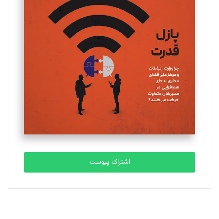
تحریریه
یسنا امان‌پور
تحریریه
ملینا جعفری
تحریریه
مصطفی مسجدی آرانی
تحریریه
اشتراک پیوست
بابک نقاش
تحریریه