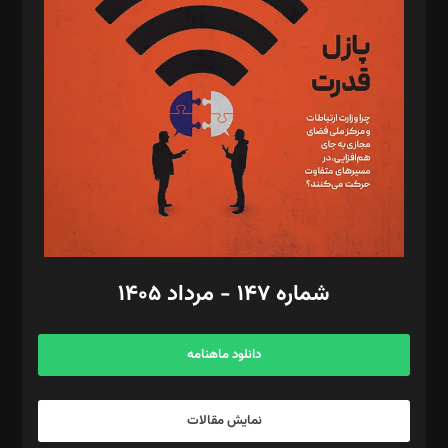
تحریریه‌: مجتبی محمود‌ی، آرش برهمند، یسنا امان‌پور، سروش کرمیان،
مصطفی مسجدی آرانی، ابوالفضل رجبی، زهرا فکرانه، فائزه فتحی
رستمی،مصطفی باستان
ویرایش: نگار استاد‌‌آقا
طراح یونیفرم: مجید توکلی
فیلمبرداری و عکاسی: امیر شفیعی، مانی لطفی زاده
گرافیک و صفحه‌آرایی: سید‌سبحان‌علی ثابت
مد‌یر توسعه تجاری: کامبیز برید‌
امور مالی: شاپور رهبری، محمد‌ کاظمی‌نیا
امور اد‌اری: راضیه محمود‌ی
شماره ۱۴۷ - مرداد ۱۴۰۵
مرکز تماس: ۰۲۱۴۲۸۲۴۰۰۰
آگهی و مشترکین: ۰۹۱۹۹۹۹۰۴۵۴
دانلود ماهنامه
نمایش مقالات