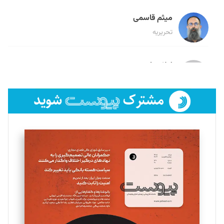
میثم قاسمی
تحریریه
لیلا حنارود
تحریریه
فائزه فتحی رستمی
تحریریه
سروش کرمیان
تحریریه
مینا پاکدل
تحریریه