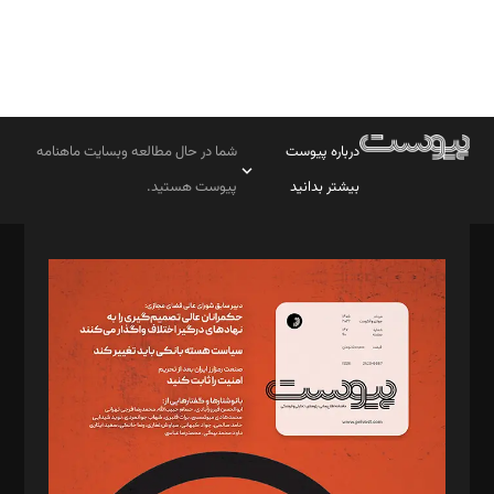
درباره پیوست
شما در حال مطالعه وبسایت ماهنامه
بیشتر بدانید
پیوست هستید.
صاحب امتیاز: موسسه پرسش (پویندگان راز ستاره شمال)
مدیر مسئول: محمدباقر اثنی‌عشری
سردبیر: مهرک محمودی
دبیر تحریریه: میثم قاسمی
د‌بیر ناداستان: سمانه سمیع
د‌بیر خدمت و تجارت: ابوالفضل رجبی
د‌بیر حقوق فناوری: حسام‌الدین ایپکچی
د‌بیر پیوست جهان: مینا پاکدل
د‌بیر تحریریه آنلاین: بابک نقاش