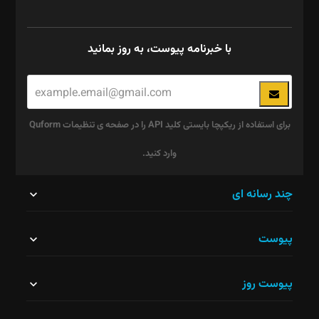
با خبرنامه پیوست، به روز بمانید
برای استفاده از ریکپچا بایستی کلید API را در صفحه ی تنظیمات Quform
وارد کنید.
این
چند رسانه ای
قسمت
پیوست
نباید
خالی
پیوست روز
رها