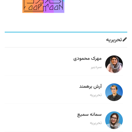
تحریریه
مهرک محمودی
سردبیر
آرش برهمند
تحریریه
سمانه سمیع
تحریریه