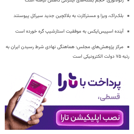
رگولاتوری: حجم بسته‌های اینترنتی کاهش نیافته است
بلک‌راک، ویزا و مسترکارت به بلاکچین جدید سیرکل پیوستند
آینده اسپیس‌ایکس به موفقیت استارشیپ گره خورده است
مرکز پژوهش‌های مجلس: هماهنگی نهادی شرط رسیدن ایران به
رتبه ۷۵ دولت الکترونیکی است