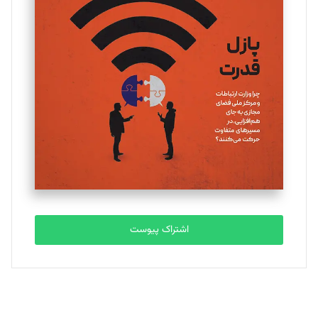
یسنا امان‌پور
تحریریه
ملینا جعفری
تحریریه
مصطفی مسجدی آرانی
تحریریه
اشتراک پیوست
بابک نقاش
تحریریه