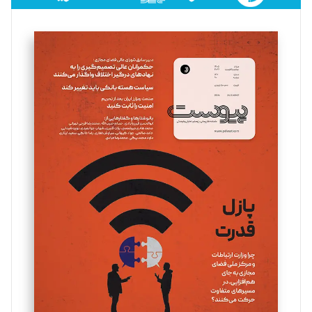
فائزه فتحی رستمی
تحریریه
سروش کرمیان
تحریریه
مینا پاکدل
تحریریه
یسنا امان‌پور
تحریریه
ملینا جعفری
تحریریه