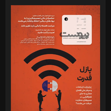
صاحب امتیاز: موسسه پرسش (پویندگان راز ستاره شمال)
مدیر مسئول: محمدباقر اثنی‌عشری
سردبیر: مهرک محمودی
دبیر تحریریه: میثم قاسمی
د‌بیر ناداستان: سمانه سمیع
د‌بیر خدمت و تجارت: ابوالفضل رجبی
د‌بیر حقوق فناوری: حسام‌الدین ایپکچی
د‌بیر پیوست جهان: مینا پاکدل
د‌بیر تحریریه آنلاین: بابک نقاش
تحریریه‌: مجتبی محمود‌ی، آرش برهمند، یسنا امان‌پور، سروش کرمیان،
مصطفی مسجدی آرانی، ابوالفضل رجبی، زهرا فکرانه، فائزه فتحی
رستمی،مصطفی باستان
ویرایش: نگار استاد‌‌آقا
طراح یونیفرم: مجید توکلی
فیلمبرداری و عکاسی: امیر شفیعی، مانی لطفی زاده
گرافیک و صفحه‌آرایی: سید‌سبحان‌علی ثابت