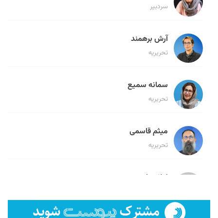
سردبیر
آرش برهمند
تحریریه
سمانه سمیع
تحریریه
میثم قاسمی
تحریریه
لیلا حنارود
تحریریه