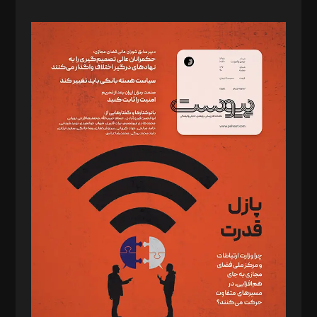
صاحب امتیاز: موسسه پرسش (پویندگان راز ستاره شمال)
مدیر مسئول: محمدباقر اثنی‌عشری
سردبیر: مهرک محمودی
دبیر تحریریه: میثم قاسمی
د‌بیر ناداستان: سمانه سمیع
د‌بیر خدمت و تجارت: ابوالفضل رجبی
د‌بیر حقوق فناوری: حسام‌الدین ایپکچی
د‌بیر پیوست جهان: مینا پاکدل
د‌بیر تحریریه آنلاین: بابک نقاش
تحریریه‌: مجتبی محمود‌ی، آرش برهمند، یسنا امان‌پور، سروش کرمیان،
مصطفی مسجدی آرانی، ابوالفضل رجبی، زهرا فکرانه، فائزه فتحی
رستمی،مصطفی باستان
ویرایش: نگار استاد‌‌آقا
طراح یونیفرم: مجید توکلی
فیلمبرداری و عکاسی: امیر شفیعی، مانی لطفی زاده
گرافیک و صفحه‌آرایی: سید‌سبحان‌علی ثابت