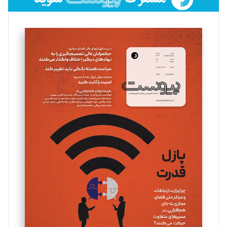
فائزه فتحی رستمی
تحریریه
سروش کرمیان
تحریریه
مینا پاکدل
تحریریه
یسنا امان‌پور
تحریریه
ملینا جعفری
تحریریه