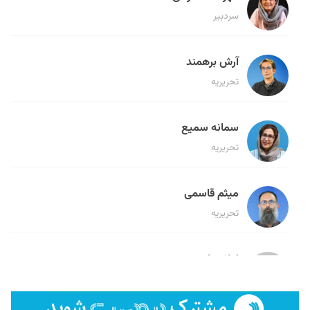
سردبیر
آرش برهمند
تحریریه
سمانه سمیع
تحریریه
میثم قاسمی
تحریریه
لیلا حنارود
تحریریه