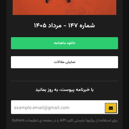
مد‌یر توسعه تجاری: کامبیز برید‌
امور مالی: شاپور رهبری، محمد‌ کاظمی‌نیا
امور اد‌اری: راضیه محمود‌ی
شماره ۱۴۷ - مرداد ۱۴۰۵
مرکز تماس: ۰۲۱۴۲۸۲۴۰۰۰
آگهی و مشترکین: ۰۹۱۹۹۹۹۰۴۵۴
دانلود ماهنامه
نمایش مقالات
با خبرنامه پیوست، به روز بمانید
برای استفاده از ریکپچا بایستی کلید API را در صفحه ی تنظیمات Quform