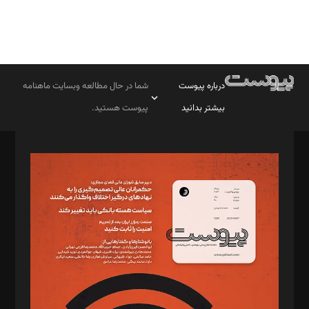
درباره پیوست
شما در حال مطالعه وبسایت ماهنامه
بیشتر بدانید
پیوست هستید.
صاحب امتیاز: موسسه پرسش (پویندگان راز ستاره شمال)
مدیر مسئول: محمدباقر اثنی‌عشری
سردبیر: مهرک محمودی
دبیر تحریریه: میثم قاسمی
د‌بیر ناداستان: سمانه سمیع
د‌بیر خدمت و تجارت: ابوالفضل رجبی
د‌بیر حقوق فناوری: حسام‌الدین ایپکچی
د‌بیر پیوست جهان: مینا پاکدل
د‌بیر تحریریه آنلاین: بابک نقاش