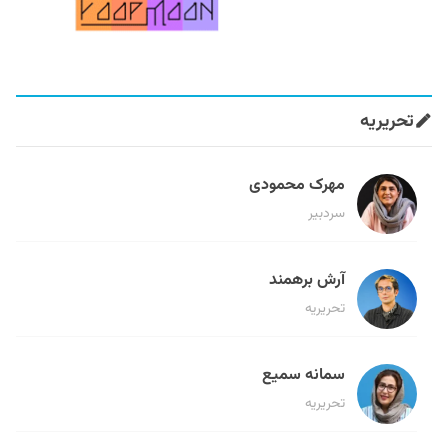
تحریریه
مهرک محمودی
سردبیر
آرش برهمند
تحریریه
سمانه سمیع
تحریریه