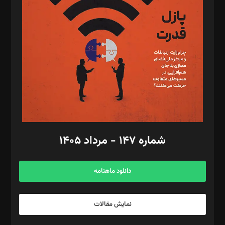
تحریریه‌: مجتبی محمود‌ی، آرش برهمند، یسنا امان‌پور، سروش کرمیان،
مصطفی مسجدی آرانی، ابوالفضل رجبی، زهرا فکرانه، فائزه فتحی
رستمی،مصطفی باستان
ویرایش: نگار استاد‌‌آقا
طراح یونیفرم: مجید توکلی
فیلمبرداری و عکاسی: امیر شفیعی، مانی لطفی زاده
گرافیک و صفحه‌آرایی: سید‌سبحان‌علی ثابت
مد‌یر توسعه تجاری: کامبیز برید‌
امور مالی: شاپور رهبری، محمد‌ کاظمی‌نیا
امور اد‌اری: راضیه محمود‌ی
شماره ۱۴۷ - مرداد ۱۴۰۵
مرکز تماس: ۰۲۱۴۲۸۲۴۰۰۰
آگهی و مشترکین: ۰۹۱۹۹۹۹۰۴۵۴
دانلود ماهنامه
نمایش مقالات