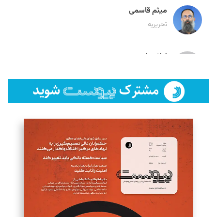
میثم قاسمی
تحریریه
لیلا حنارود
تحریریه
فائزه فتحی رستمی
تحریریه
سروش کرمیان
تحریریه
مینا پاکدل
تحریریه