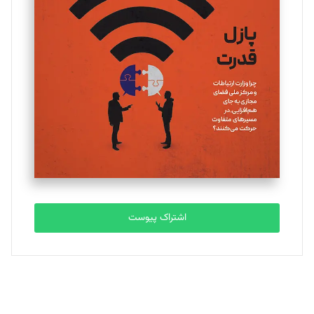
یسنا امان‌پور
تحریریه
ملینا جعفری
تحریریه
مصطفی مسجدی آرانی
تحریریه
اشتراک پیوست
بابک نقاش
تحریریه