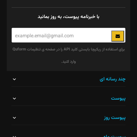
با خبرنامه پیوست، به روز بمانید
برای استفاده از ریکپچا بایستی کلید API را در صفحه ی تنظیمات Quform
وارد کنید.
این
چند رسانه ای
قسمت
پیوست
نباید
خالی
پیوست روز
رها
شود.