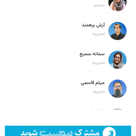
سردبیر
آرش برهمند
تحریریه
سمانه سمیع
تحریریه
میثم قاسمی
تحریریه
لیلا حنارود
تحریریه