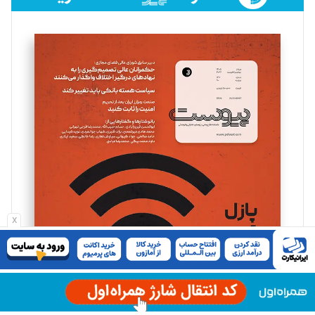
فائزه فتحی رستمی
تحریریه
سروش کرمیان
تحریریه
مینا پاکدل
تحریریه
یسنا امان‌پور
x
تحریریه
ملینا جعفری
تحریریه