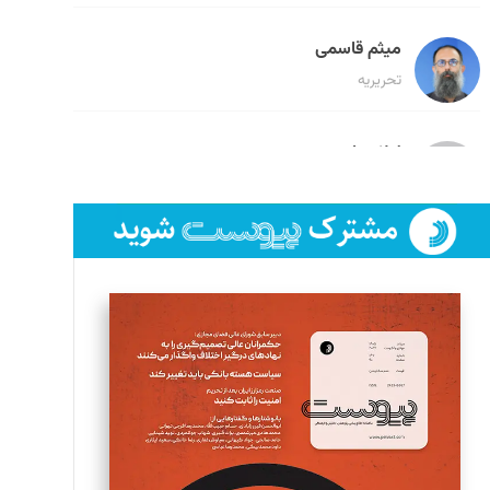
میثم قاسمی
تحریریه
لیلا حنارود
تحریریه
فائزه فتحی رستمی
تحریریه
سروش کرمیان
تحریریه
مینا پاکدل