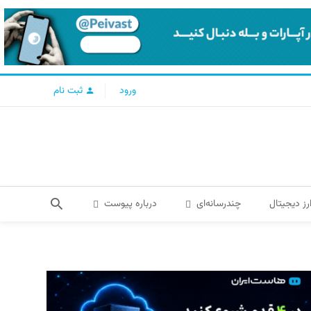
ورود
ثبت نام
رز دیجیتال
چندرسانه‌ای
درباره پیوست