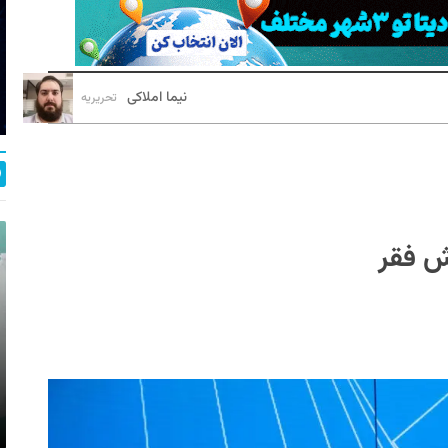
نیما املاکی
تحریریه
ش فقر