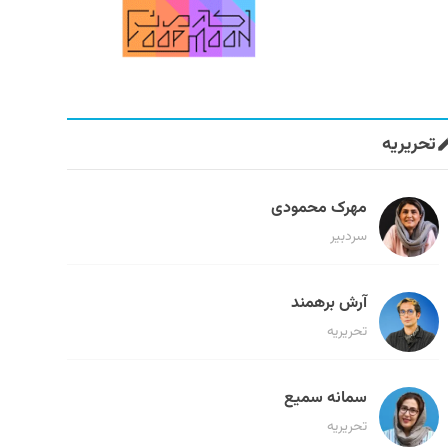
تحریریه
مهرک محمودی
سردبیر
آرش برهمند
تحریریه
سمانه سمیع
تحریریه