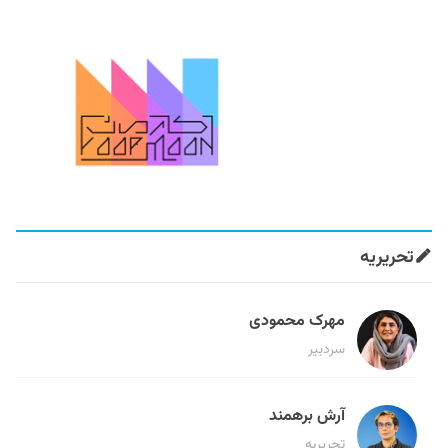
تحریریه
مهرک محمودی
سردبیر
آرش برهمند
تحریریه