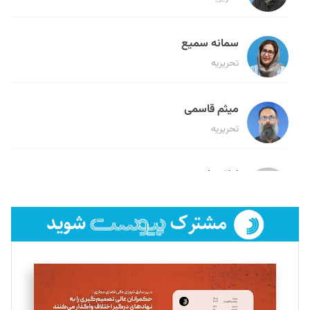
سمانه سمیع
تحریریه
میثم قاسمی
تحریریه
لیلا حنارود
تحریریه
فائزه فتحی رستمی
تحریریه
سروش کرمیان