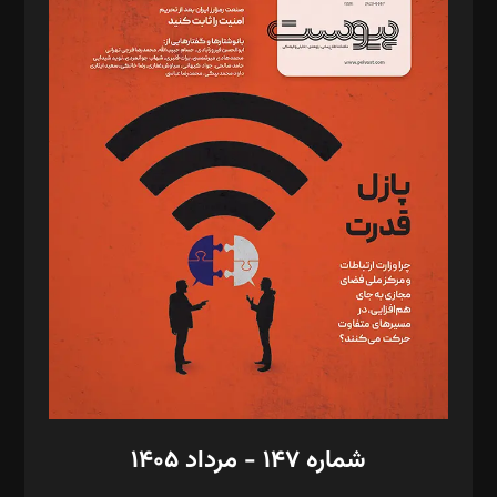
د‌بیر ناداستان: سمانه سمیع
د‌بیر خدمت و تجارت: ابوالفضل رجبی
د‌بیر حقوق فناوری: حسام‌الدین ایپکچی
د‌بیر پیوست جهان: مینا پاکدل
د‌بیر تحریریه آنلاین: بابک نقاش
تحریریه‌: مجتبی محمود‌ی، آرش برهمند، یسنا امان‌پور، سروش کرمیان،
مصطفی مسجدی آرانی، ابوالفضل رجبی، زهرا فکرانه، فائزه فتحی
رستمی،مصطفی باستان
ویرایش: نگار استاد‌‌آقا
طراح یونیفرم: مجید توکلی
فیلمبرداری و عکاسی: امیر شفیعی، مانی لطفی زاده
گرافیک و صفحه‌آرایی: سید‌سبحان‌علی ثابت
مد‌یر توسعه تجاری: کامبیز برید‌
امور مالی: شاپور رهبری، محمد‌ کاظمی‌نیا
امور اد‌اری: راضیه محمود‌ی
شماره ۱۴۷ - مرداد ۱۴۰۵
مرکز تماس: ۰۲۱۴۲۸۲۴۰۰۰