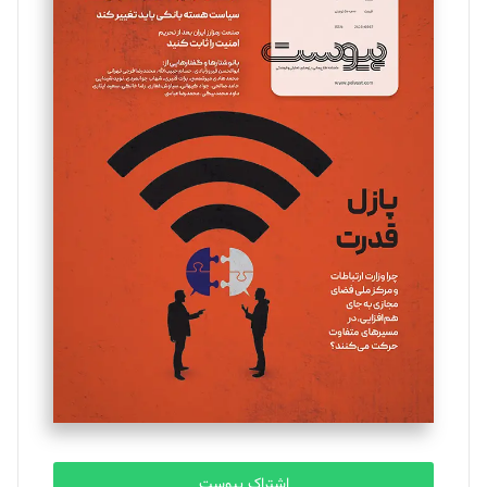
تحریریه
مینا پاکدل
تحریریه
یسنا امان‌پور
تحریریه
ملینا جعفری
تحریریه
مصطفی مسجدی آرانی
تحریریه
اشتراک پیوست