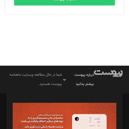
بابک نقاش
تحریریه
درباره پیوست
شما در حال مطالعه وبسایت ماهنامه
بیشتر بدانید
پیوست هستید.
صاحب امتیاز: موسسه پرسش (پویندگان راز ستاره شمال)
مدیر مسئول: محمدباقر اثنی‌عشری
سردبیر: مهرک محمودی
دبیر تحریریه: میثم قاسمی