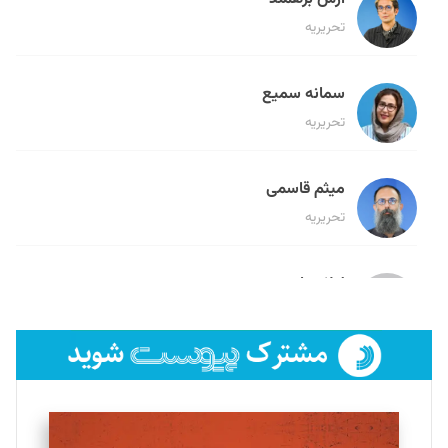
تحریریه
سمانه سمیع
تحریریه
میثم قاسمی
تحریریه
لیلا حنارود
تحریریه
فائزه فتحی رستمی
تحریریه