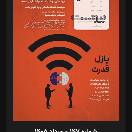
دبیر تحریریه: میثم قاسمی
د‌بیر ناداستان: سمانه سمیع
د‌بیر خدمت و تجارت: ابوالفضل رجبی
د‌بیر حقوق فناوری: حسام‌الدین ایپکچی
د‌بیر پیوست جهان: مینا پاکدل
د‌بیر تحریریه آنلاین: بابک نقاش
تحریریه‌: مجتبی محمود‌ی، آرش برهمند، یسنا امان‌پور، سروش کرمیان،
مصطفی مسجدی آرانی، ابوالفضل رجبی، زهرا فکرانه، فائزه فتحی
رستمی،مصطفی باستان
ویرایش: نگار استاد‌‌آقا
طراح یونیفرم: مجید توکلی
فیلمبرداری و عکاسی: امیر شفیعی، مانی لطفی زاده
گرافیک و صفحه‌آرایی: سید‌سبحان‌علی ثابت
مد‌یر توسعه تجاری: کامبیز برید‌
امور مالی: شاپور رهبری، محمد‌ کاظمی‌نیا
امور اد‌اری: راضیه محمود‌ی
شماره ۱۴۷ - مرداد ۱۴۰۵