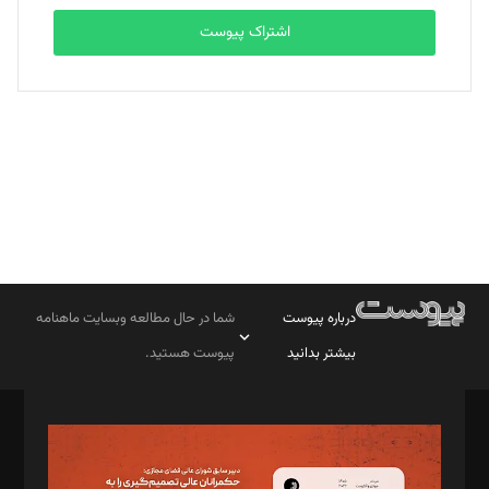
اشتراک پیوست
بابک نقاش
تحریریه
درباره پیوست
شما در حال مطالعه وبسایت ماهنامه
بیشتر بدانید
پیوست هستید.
صاحب امتیاز: موسسه پرسش (پویندگان راز ستاره شمال)
مدیر مسئول: محمدباقر اثنی‌عشری
سردبیر: مهرک محمودی