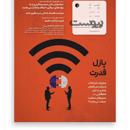
سروش کرمیان
تحریریه
مینا پاکدل
تحریریه
یسنا امان‌پور
تحریریه
ملینا جعفری
تحریریه
مصطفی مسجدی آرانی
تحریریه