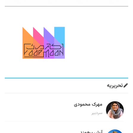
تحریریه
مهرک محمودی
سردبیر
آرش برهمند