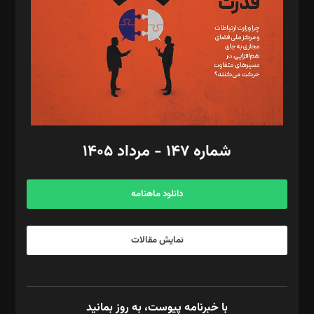
ویرایش: نگار استاد‌‌آقا
طراح یونیفرم: مجید توکلی
فیلمبرداری و عکاسی: امیر شفیعی، مانی لطفی زاده
گرافیک و صفحه‌آرایی: سید‌سبحان‌علی ثابت
مد‌یر توسعه تجاری: کامبیز برید‌
امور مالی: شاپور رهبری، محمد‌ کاظمی‌نیا
امور اد‌اری: راضیه محمود‌ی
شماره ۱۴۷ - مرداد ۱۴۰۵
مرکز تماس: ۰۲۱۴۲۸۲۴۰۰۰
آگهی و مشترکین: ۰۹۱۹۹۹۹۰۴۵۴
دانلود ماهنامه
نمایش مقالات
با خبرنامه پیوست، به روز بمانید