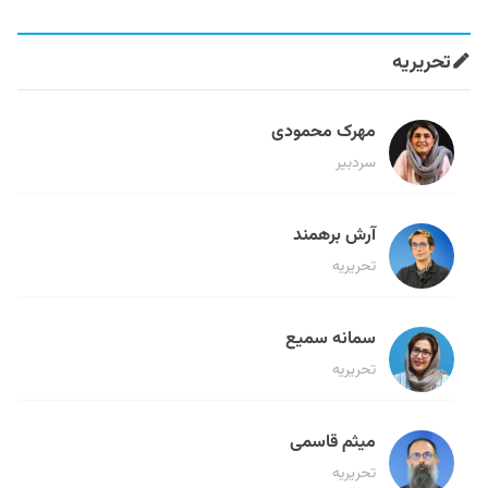
تحریریه
مهرک محمودی
سردبیر
آرش برهمند
تحریریه
سمانه سمیع
تحریریه
میثم قاسمی
تحریریه