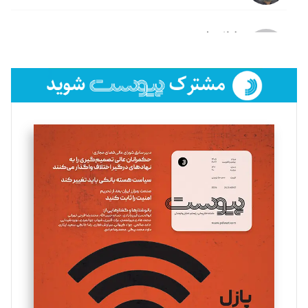
لیلا حنارود
تحریریه
فائزه فتحی رستمی
تحریریه
سروش کرمیان
تحریریه
مینا پاکدل
تحریریه
یسنا امان‌پور