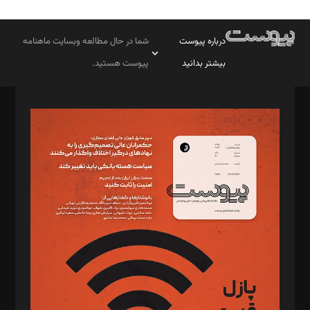
درباره پیوست
شما در حال مطالعه وبسایت ماهنامه
بیشتر بدانید
پیوست هستید.
صاحب امتیاز: موسسه پرسش (پویندگان راز ستاره شمال)
مدیر مسئول: محمدباقر اثنی‌عشری
سردبیر: مهرک محمودی
دبیر تحریریه: میثم قاسمی
د‌بیر ناداستان: سمانه سمیع
د‌بیر خدمت و تجارت: ابوالفضل رجبی
د‌بیر حقوق فناوری: حسام‌الدین ایپکچی
د‌بیر پیوست جهان: مینا پاکدل
د‌بیر تحریریه آنلاین: بابک نقاش
تحریریه‌: مجتبی محمود‌ی، آرش برهمند، یسنا امان‌پور، سروش کرمیان،
مصطفی مسجدی آرانی، ابوالفضل رجبی، زهرا فکرانه، فائزه فتحی
رستمی،مصطفی باستان