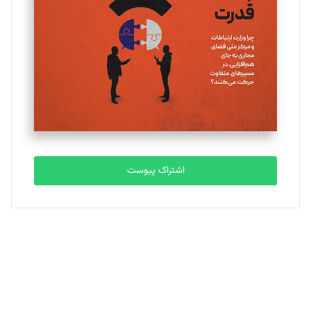
تحریریه
ملینا جعفری
تحریریه
مصطفی مسجدی آرانی
تحریریه
اشتراک پیوست
بابک نقاش
تحریریه