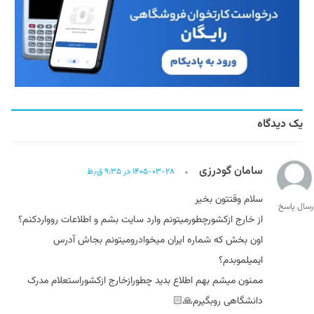
یک دیدگاه
سامان گودرزی
۱۴۰۵-۰۳-۲۸ در ۹:۳۵ ق٫ظ
سلام وقتتون بخیر
رسال پاسخ
از خارج ازکشورچطورمیتونم وارد سایت بشم و اطلاعات روواردکنم؟
اون بخش که شماره ایران میخوادرومیتونم بجاش آدرس
ایمیلموبدم؟
ممنون میشم بهم اطلاع بدید چطورازخارج ازکشوراستعلام مدرک
دانشگاهی روبگیرم🙏🏻