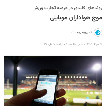
روندهای کلیدی در عرصه تجارت ورزش
موج هواداران موبایلی
تحریریه پیوست
S
۲۶ مرداد ۱۳۹۵
زمان مطالعه : ۸ دقیقه
شماره ۳۶