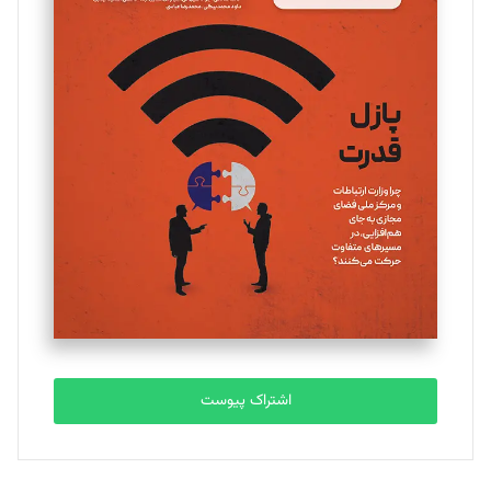
مینا پاکدل
تحریریه
یسنا امان‌پور
تحریریه
ملینا جعفری
تحریریه
مصطفی مسجدی آرانی
تحریریه
اشتراک پیوست
بابک نقاش
تحریریه