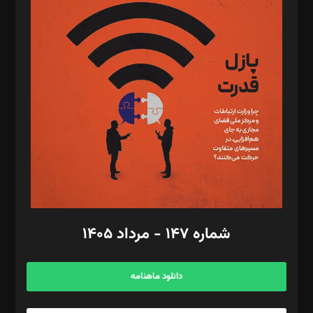
د‌بیر پیوست جهان: مینا پاکدل
د‌بیر تحریریه آنلاین: بابک نقاش
تحریریه‌: مجتبی محمود‌ی، آرش برهمند، یسنا امان‌پور، سروش کرمیان،
مصطفی مسجدی آرانی، ابوالفضل رجبی، زهرا فکرانه، فائزه فتحی
رستمی،مصطفی باستان
ویرایش: نگار استاد‌‌آقا
طراح یونیفرم: مجید توکلی
فیلمبرداری و عکاسی: امیر شفیعی، مانی لطفی زاده
گرافیک و صفحه‌آرایی: سید‌سبحان‌علی ثابت
مد‌یر توسعه تجاری: کامبیز برید‌
امور مالی: شاپور رهبری، محمد‌ کاظمی‌نیا
امور اد‌اری: راضیه محمود‌ی
شماره ۱۴۷ - مرداد ۱۴۰۵
مرکز تماس: ۰۲۱۴۲۸۲۴۰۰۰
آگهی و مشترکین: ۰۹۱۹۹۹۹۰۴۵۴
دانلود ماهنامه