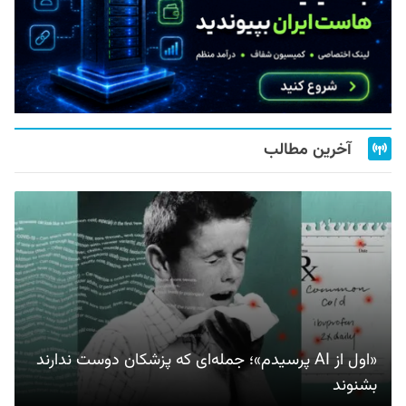
آخرین مطالب
«اول از AI پرسیدم»؛ جمله‌ای که پزشکان دوست ندارند
بشنوند