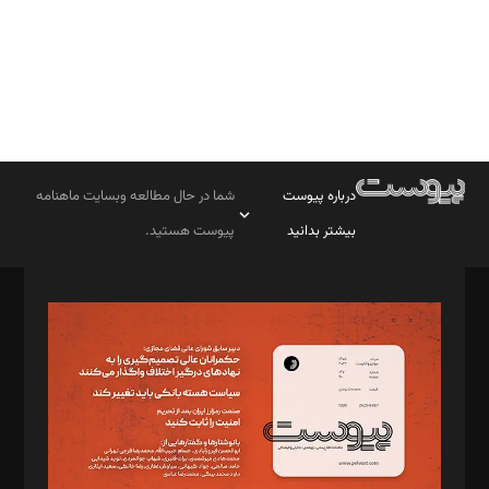
درباره پیوست
شما در حال مطالعه وبسایت ماهنامه
بیشتر بدانید
پیوست هستید.
صاحب امتیاز: موسسه پرسش (پویندگان راز ستاره شمال)
مدیر مسئول: محمدباقر اثنی‌عشری
سردبیر: مهرک محمودی
دبیر تحریریه: میثم قاسمی
د‌بیر ناداستان: سمانه سمیع
د‌بیر خدمت و تجارت: ابوالفضل رجبی
د‌بیر حقوق فناوری: حسام‌الدین ایپکچی