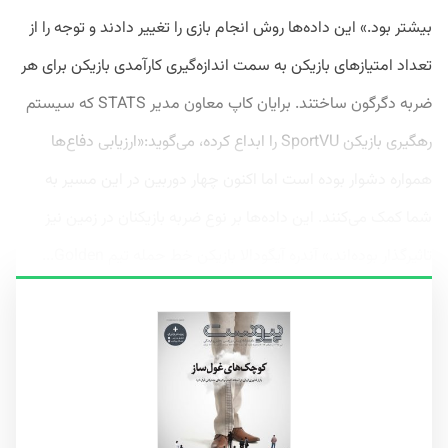
بیشتر بود.» این داده‌ها روش انجام بازی را تغییر دادند و توجه را از
تعداد امتیازهای بازیکن به سمت اندازه‌گیری کارآمدی بازیکن برای هر
ضربه دگرگون ساختند. برایان کاپ معاون مدیر STATS که سیستم
رهگیری بازیکن SportVU را ابداع کرده، می‌گوید:«ارزیابی دفاع‌ها
همواره دشوار بوده است اما اکنون چهار دوربین در این مسیر به
شما کمک می‌کنند. این داده‌ها بر نوع ضربه بازیکنان در زمین نیز
تاثیرگذار بوده‌اند.» آندره آیگودالا بازیکن خط حمله‌ تیم Golden...