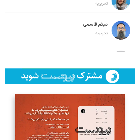
تحریریه
میثم قاسمی
تحریریه
لیلا حنارود
تحریریه
فائزه فتحی رستمی
تحریریه
سروش کرمیان
تحریریه