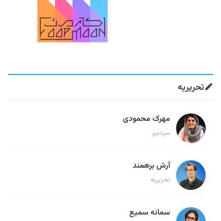
تحریریه
مهرک محمودی
سردبیر
آرش برهمند
تحریریه
سمانه سمیع