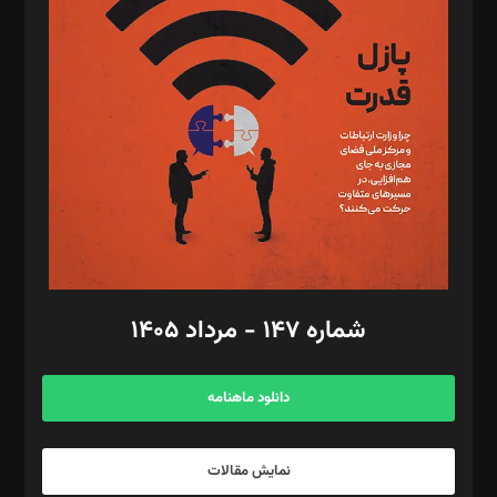
تحریریه‌: مجتبی محمود‌ی، آرش برهمند، یسنا امان‌پور، سروش کرمیان،
مصطفی مسجدی آرانی، ابوالفضل رجبی، زهرا فکرانه، فائزه فتحی
رستمی،مصطفی باستان
ویرایش: نگار استاد‌‌آقا
طراح یونیفرم: مجید توکلی
فیلمبرداری و عکاسی: امیر شفیعی، مانی لطفی زاده
گرافیک و صفحه‌آرایی: سید‌سبحان‌علی ثابت
مد‌یر توسعه تجاری: کامبیز برید‌
امور مالی: شاپور رهبری، محمد‌ کاظمی‌نیا
امور اد‌اری: راضیه محمود‌ی
شماره ۱۴۷ - مرداد ۱۴۰۵
مرکز تماس: ۰۲۱۴۲۸۲۴۰۰۰
آگهی و مشترکین: ۰۹۱۹۹۹۹۰۴۵۴
دانلود ماهنامه
نمایش مقالات