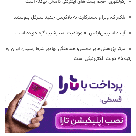
رگولاتوری: حجم بسته‌های اینترنتی کاهش نیافته است
بلک‌راک، ویزا و مسترکارت به بلاکچین جدید سیرکل پیوستند
آینده اسپیس‌ایکس به موفقیت استارشیپ گره خورده است
مرکز پژوهش‌های مجلس: هماهنگی نهادی شرط رسیدن ایران به
رتبه ۷۵ دولت الکترونیکی است