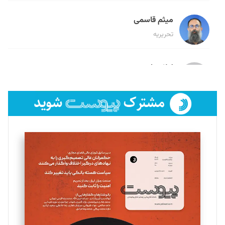
میثم قاسمی
تحریریه
لیلا حنارود
تحریریه
فائزه فتحی رستمی
تحریریه
سروش کرمیان
تحریریه
مینا پاکدل