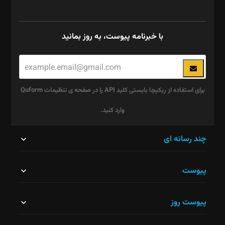
با خبرنامه پیوست، به روز بمانید
برای استفاده از ریکپچا بایستی کلید API را در صفحه ی تنظیمات Quform
وارد کنید.
این
چند رسانه ای
قسمت
پیوست
نباید
خالی
پیوست روز
رها