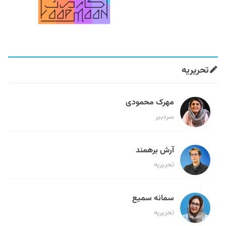
تحریریه
مهرک محمودی
سردبیر
آرش برهمند
تحریریه
سمانه سمیع
تحریریه