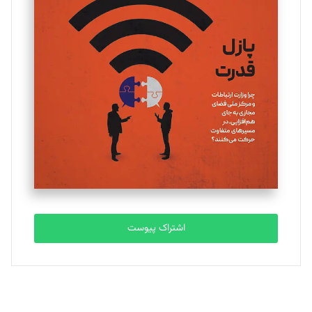
تحریریه
یسنا امان‌پور
تحریریه
ملینا جعفری
تحریریه
مصطفی مسجدی آرانی
تحریریه
اشتراک پیوست
بابک نقاش
تحریریه