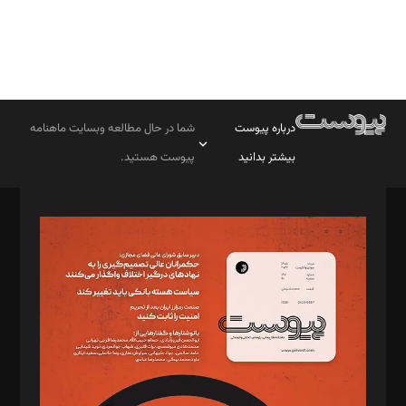
درباره پیوست
شما در حال مطالعه وبسایت ماهنامه
بیشتر بدانید
پیوست هستید.
صاحب امتیاز: موسسه پرسش (پویندگان راز ستاره شمال)
مدیر مسئول: محمدباقر اثنی‌عشری
سردبیر: مهرک محمودی
دبیر تحریریه: میثم قاسمی
د‌بیر ناداستان: سمانه سمیع
د‌بیر خدمت و تجارت: ابوالفضل رجبی
د‌بیر حقوق فناوری: حسام‌الدین ایپکچی
د‌بیر پیوست جهان: مینا پاکدل
د‌بیر تحریریه آنلاین: بابک نقاش