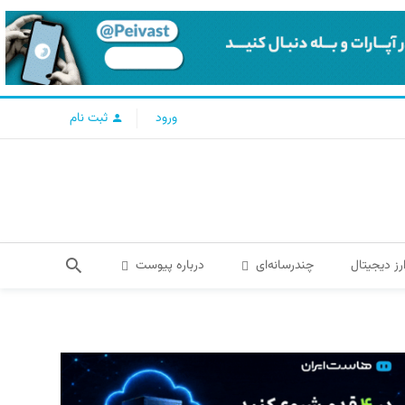
ورود
ثبت نام
رز دیجیتال
چندرسانه‌ای
درباره پیوست