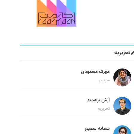
تحریریه
مهرک محمودی
سردبیر
آرش برهمند
تحریریه
سمانه سمیع