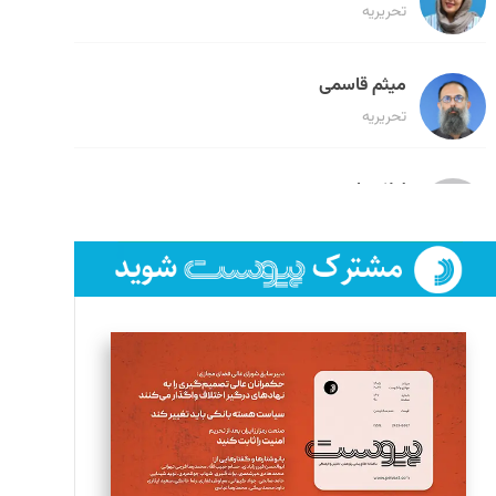
تحریریه
میثم قاسمی
تحریریه
لیلا حنارود
تحریریه
فائزه فتحی رستمی
تحریریه
سروش کرمیان
تحریریه