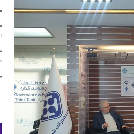
ایر
مص