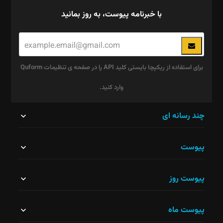
با خبرنامه پیوست، به روز بمانید
برای استفاده از ریکپچا بایستی کلید API را در صفحه ی تنظیمات Quform
وارد کنید.
این
چند رسانه ای
قسمت
پیوست
نباید
خالی
پیوست روز
رها
شود.
پیوست ماه