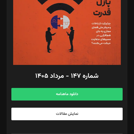
مصطفی مسجدی آرانی، ابوالفضل رجبی، زهرا فکرانه، فائزه فتحی
رستمی،مصطفی باستان
ویرایش: نگار استاد‌‌آقا
طراح یونیفرم: مجید توکلی
فیلمبرداری و عکاسی: امیر شفیعی، مانی لطفی زاده
گرافیک و صفحه‌آرایی: سید‌سبحان‌علی ثابت
مد‌یر توسعه تجاری: کامبیز برید‌
امور مالی: شاپور رهبری، محمد‌ کاظمی‌نیا
امور اد‌اری: راضیه محمود‌ی
شماره ۱۴۷ - مرداد ۱۴۰۵
مرکز تماس: ۰۲۱۴۲۸۲۴۰۰۰
آگهی و مشترکین: ۰۹۱۹۹۹۹۰۴۵۴
دانلود ماهنامه
نمایش مقالات