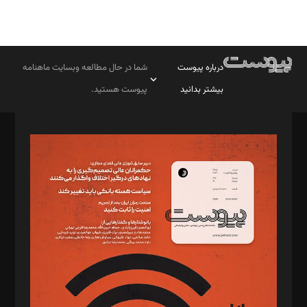
درباره پیوست
شما در حال مطالعه وبسایت ماهنامه
بیشتر بدانید
پیوست هستید.
صاحب امتیاز: موسسه پرسش (پویندگان راز ستاره شمال)
مدیر مسئول: محمدباقر اثنی‌عشری
سردبیر: مهرک محمودی
دبیر تحریریه: میثم قاسمی
د‌بیر ناداستان: سمانه سمیع
د‌بیر خدمت و تجارت: ابوالفضل رجبی
د‌بیر حقوق فناوری: حسام‌الدین ایپکچی
د‌بیر پیوست جهان: مینا پاکدل
د‌بیر تحریریه آنلاین: بابک نقاش
تحریریه‌: مجتبی محمود‌ی، آرش برهمند، یسنا امان‌پور، سروش کرمیان،