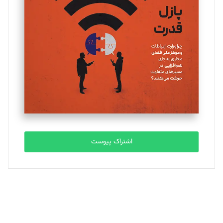
یسنا امان‌پور
تحریریه
ملینا جعفری
تحریریه
مصطفی مسجدی آرانی
تحریریه
اشتراک پیوست
بابک نقاش
تحریریه