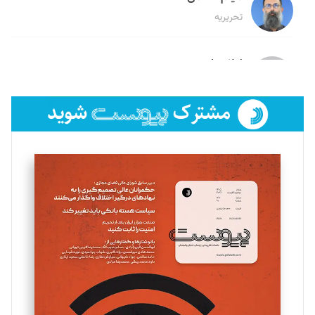
تحریریه
لیلا حنارود
تحریریه
فائزه فتحی رستمی
تحریریه
سروش کرمیان
تحریریه
مینا پاکدل
تحریریه