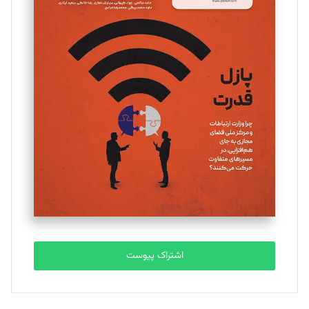
مینا پاکدل
تحریریه
یسنا امان‌پور
تحریریه
ملینا جعفری
تحریریه
مصطفی مسجدی آرانی
تحریریه
اشتراک پیوست
بابک نقاش
تحریریه