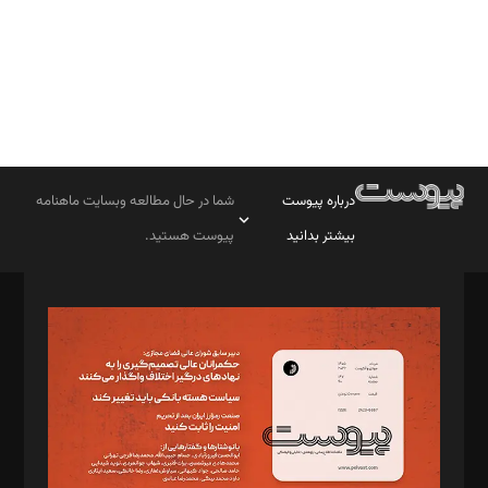
درباره پیوست
شما در حال مطالعه وبسایت ماهنامه
بیشتر بدانید
پیوست هستید.
صاحب امتیاز: موسسه پرسش (پویندگان راز ستاره شمال)
مدیر مسئول: محمدباقر اثنی‌عشری
سردبیر: مهرک محمودی
دبیر تحریریه: میثم قاسمی
د‌بیر ناداستان: سمانه سمیع
د‌بیر خدمت و تجارت: ابوالفضل رجبی
د‌بیر حقوق فناوری: حسام‌الدین ایپکچی