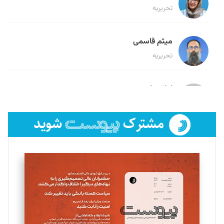
تحریریه
میثم قاسمی
تحریریه
لیلا حنارود
تحریریه
فائزه فتحی رستمی
تحریریه
سروش کرمیان
تحریریه