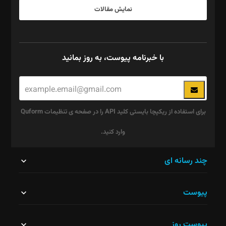
نمایش مقالات
با خبرنامه پیوست، به روز بمانید
برای استفاده از ریکپچا بایستی کلید API را در صفحه ی تنظیمات Quform
وارد کنید.
این
چند رسانه ای
قسمت
پیوست
نباید
خالی
پیوست روز