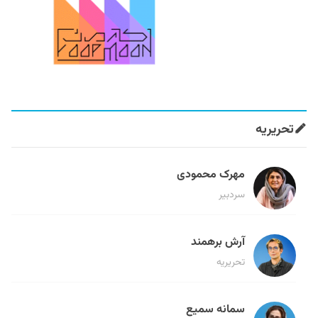
تحریریه
مهرک محمودی
سردبیر
آرش برهمند
تحریریه
سمانه سمیع