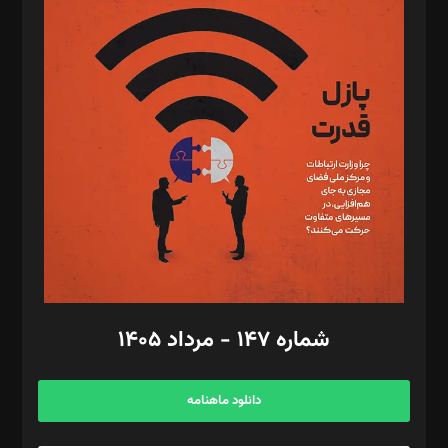
د‌بیر پیوست جهان: مینا پاکدل
د‌بیر تحریریه آنلاین: بابک نقاش
تحریریه‌: مجتبی محمود‌ی، آرش برهمند، یسنا امان‌پور، سروش کرمیان،
مصطفی مسجدی آرانی، ابوالفضل رجبی، زهرا فکرانه، فائزه فتحی
رستمی،مصطفی باستان
ویرایش: نگار استاد‌‌آقا
طراح یونیفرم: مجید توکلی
فیلمبرداری و عکاسی: امیر شفیعی، مانی لطفی زاده
گرافیک و صفحه‌آرایی: سید‌سبحان‌علی ثابت
مد‌یر توسعه تجاری: کامبیز برید‌
امور مالی: شاپور رهبری، محمد‌ کاظمی‌نیا
امور اد‌اری: راضیه محمود‌ی
شماره ۱۴۷ - مرداد ۱۴۰۵
مرکز تماس: ۰۲۱۴۲۸۲۴۰۰۰
آگهی و مشترکین: ۰۹۱۹۹۹۹۰۴۵۴
دانلود ماهنامه