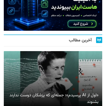
آخرین مطالب
«اول از AI پرسیدم»؛ جمله‌ای که پزشکان دوست ندارند
بشنوند