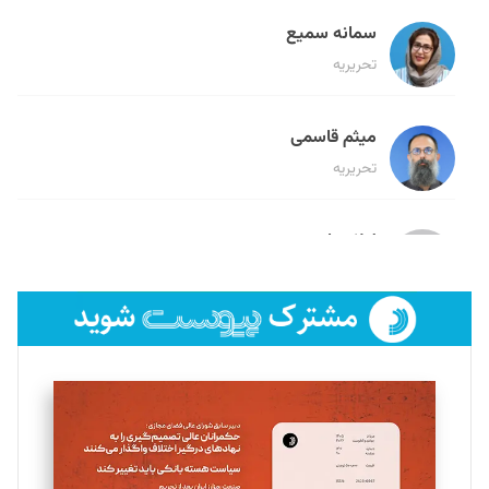
سمانه سمیع
تحریریه
میثم قاسمی
تحریریه
لیلا حنارود
تحریریه
فائزه فتحی رستمی
تحریریه
سروش کرمیان
تحریریه