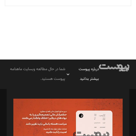
تحریریه
درباره پیوست
شما در حال مطالعه وبسایت ماهنامه
بیشتر بدانید
پیوست هستید.
صاحب امتیاز: موسسه پرسش (پویندگان راز ستاره شمال)
مدیر مسئول: محمدباقر اثنی‌عشری
سردبیر: مهرک محمودی
دبیر تحریریه: میثم قاسمی
د‌بیر ناداستان: سمانه سمیع
د‌بیر خدمت و تجارت: ابوالفضل رجبی