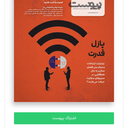
مینا پاکدل
تحریریه
یسنا امان‌پور
تحریریه
ملینا جعفری
تحریریه
مصطفی مسجدی آرانی
تحریریه
اشتراک پیوست
بابک نقاش