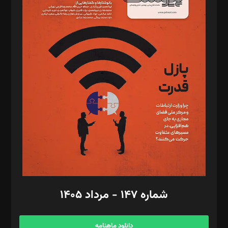
د‌بیر حقوق فناوری: حسام‌الدین ایپکچی
د‌بیر پیوست جهان: مینا پاکدل
د‌بیر تحریریه آنلاین: بابک نقاش
تحریریه‌: مجتبی محمود‌ی، آرش برهمند، یسنا امان‌پور، سروش کرمیان،
مصطفی مسجدی آرانی، ابوالفضل رجبی، زهرا فکرانه، فائزه فتحی
رستمی،مصطفی باستان
ویرایش: نگار استاد‌‌آقا
طراح یونیفرم: مجید توکلی
فیلمبرداری و عکاسی: امیر شفیعی، مانی لطفی زاده
گرافیک و صفحه‌آرایی: سید‌سبحان‌علی ثابت
مد‌یر توسعه تجاری: کامبیز برید‌
امور مالی: شاپور رهبری، محمد‌ کاظمی‌نیا
امور اد‌اری: راضیه محمود‌ی
شماره ۱۴۷ - مرداد ۱۴۰۵
مرکز تماس: ۰۲۱۴۲۸۲۴۰۰۰
آگهی و مشترکین: ۰۹۱۹۹۹۹۰۴۵۴
دانلود ماهنامه