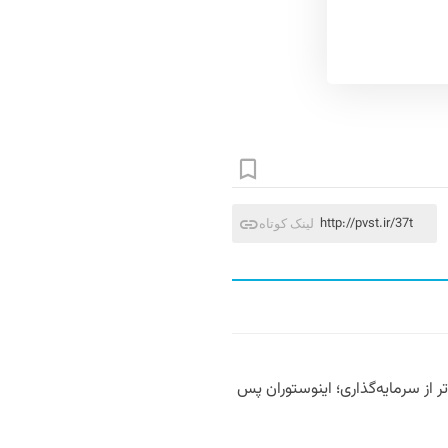
http://pvst.ir/37t
لینک کوتاه
 از سرمایه‌گذاری؛ اینوستوران پس