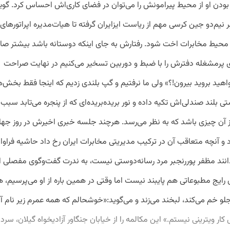
ودن او از محیط پیرامونش را می‌توان در فضای کاری‌اش احساس کرد. گوی
یم‌دو جین کرسی مهم از ریاست ایزایران گرفته تا هیات‌مدیره اپراتورهای 
 محیط مخابرات اخت شود. رفتارش به جای اینکه دوستانه باشد بیشتر صا
ری پرمشغله دفترش را با ضبط و دوربین تسخیر می‌کنیم در نهایت صراحت
هید بروید بیرون!؟» ولی ما نرفتیم و گپ بلندی زدیم که اینجا فقط بخش‌های
تی بلند صندلی‌اش تکیه داده و نور بریده‌بریده‌ای که از پنجره می‌تابد س
از آن چیزی باشد که به نظر می‌رسد. هرچند جلسه خبری اخیرش در روز جهان
د و آنچه متعاقب آن در ترکیب مدیریتی مخابرات ایران رخ داد حاشیه فرا
دانند مظفر پوررنجبر مرد رسانه‌دوستی نیست، به ندرت گفت‌وگوی مفصلی ا
رایج مطبوعاتی هم پایبند نیست اما وقتی در همین باره از او می‌پرسیم، 
جلو خم می‌کند، لبخند می‌زند و می‌گوید:«خوشحالم که همه عمرم زیر نام آ
 کار ویترینی نیستم.» این مکالمه را از خیابان جنگاور آزادیخواه گیلان، سرد