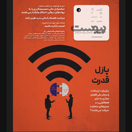
سردبیر: مهرک محمودی
دبیر تحریریه: میثم قاسمی
د‌بیر ناداستان: سمانه سمیع
د‌بیر خدمت و تجارت: ابوالفضل رجبی
د‌بیر حقوق فناوری: حسام‌الدین ایپکچی
د‌بیر پیوست جهان: مینا پاکدل
د‌بیر تحریریه آنلاین: بابک نقاش
تحریریه‌: مجتبی محمود‌ی، آرش برهمند، یسنا امان‌پور، سروش کرمیان،
مصطفی مسجدی آرانی، ابوالفضل رجبی، زهرا فکرانه، فائزه فتحی
رستمی،مصطفی باستان
ویرایش: نگار استاد‌‌آقا
طراح یونیفرم: مجید توکلی
فیلمبرداری و عکاسی: امیر شفیعی، مانی لطفی زاده
گرافیک و صفحه‌آرایی: سید‌سبحان‌علی ثابت
مد‌یر توسعه تجاری: کامبیز برید‌
امور مالی: شاپور رهبری، محمد‌ کاظمی‌نیا