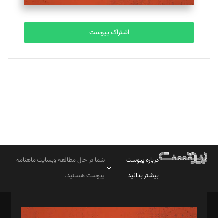
تحریریه
اشتراک پیوست
بابک نقاش
تحریریه
درباره پیوست
شما در حال مطالعه وبسایت ماهنامه
بیشتر بدانید
پیوست هستید.
صاحب امتیاز: موسسه پرسش (پویندگان راز ستاره شمال)
مدیر مسئول: محمدباقر اثنی‌عشری