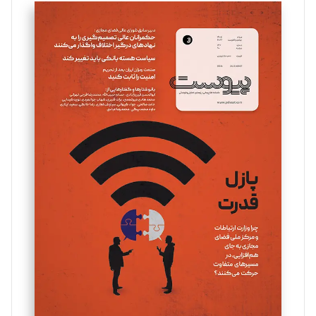
سروش کرمیان
تحریریه
مینا پاکدل
تحریریه
یسنا امان‌پور
تحریریه
ملینا جعفری
تحریریه
مصطفی مسجدی آرانی