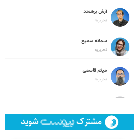
آرش برهمند
تحریریه
سمانه سمیع
تحریریه
میثم قاسمی
تحریریه
لیلا حنارود
تحریریه
فائزه فتحی رستمی
تحریریه