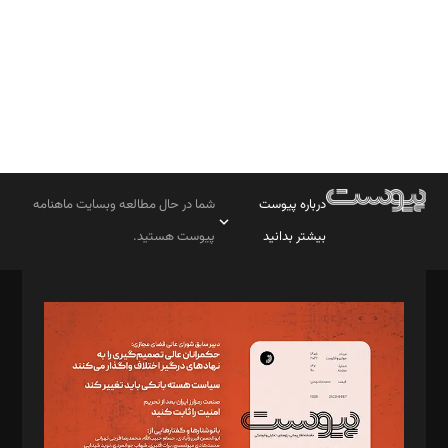
درباره پیوست
شما در حال مطالعه وبسایت ماهنامه
بیشتر بدانید
پیوست هستید.
صاحب امتیاز: موسسه پرسش (پویندگان راز ستاره شمال)
مدیر مسئول: محمدباقر اثنی‌عشری
سردبیر: مهرک محمودی
دبیر تحریریه: میثم قاسمی
د‌بیر ناداستان: سمانه سمیع
د‌بیر خدمت و تجارت: ابوالفضل رجبی