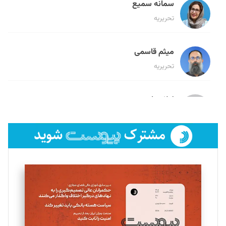
سمانه سمیع
تحریریه
میثم قاسمی
تحریریه
لیلا حنارود
تحریریه
فائزه فتحی رستمی
تحریریه
سروش کرمیان
تحریریه