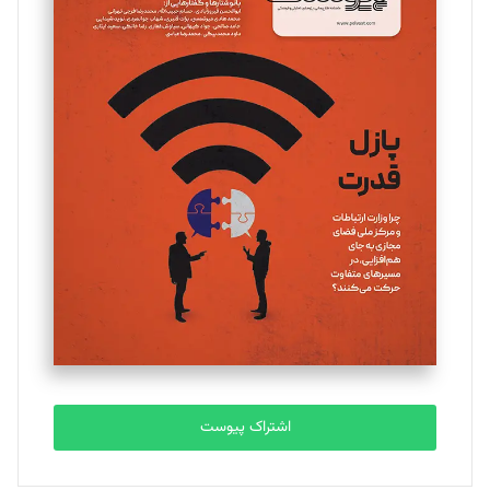
مینا پاکدل
تحریریه
یسنا امان‌پور
تحریریه
ملینا جعفری
تحریریه
مصطفی مسجدی آرانی
تحریریه
اشتراک پیوست
بابک نقاش
تحریریه