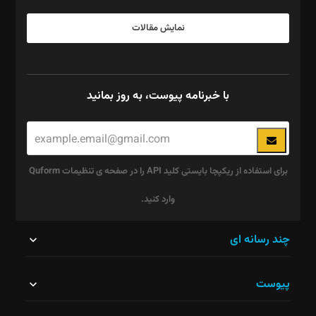
نمایش مقالات
با خبرنامه پیوست، به روز بمانید
برای استفاده از ریکپچا بایستی کلید API را در صفحه ی تنظیمات Quform
وارد کنید.
این
چند رسانه ای
قسمت
پیوست
نباید
خالی