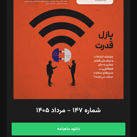
د‌بیر حقوق فناوری: حسام‌الدین ایپکچی
د‌بیر پیوست جهان: مینا پاکدل
د‌بیر تحریریه آنلاین: بابک نقاش
تحریریه‌: مجتبی محمود‌ی، آرش برهمند، یسنا امان‌پور، سروش کرمیان،
مصطفی مسجدی آرانی، ابوالفضل رجبی، زهرا فکرانه، فائزه فتحی
رستمی،مصطفی باستان
ویرایش: نگار استاد‌‌آقا
طراح یونیفرم: مجید توکلی
فیلمبرداری و عکاسی: امیر شفیعی، مانی لطفی زاده
گرافیک و صفحه‌آرایی: سید‌سبحان‌علی ثابت
مد‌یر توسعه تجاری: کامبیز برید‌
امور مالی: شاپور رهبری، محمد‌ کاظمی‌نیا
امور اد‌اری: راضیه محمود‌ی
شماره ۱۴۷ - مرداد ۱۴۰۵
مرکز تماس: ۰۲۱۴۲۸۲۴۰۰۰
آگهی و مشترکین: ۰۹۱۹۹۹۹۰۴۵۴
دانلود ماهنامه