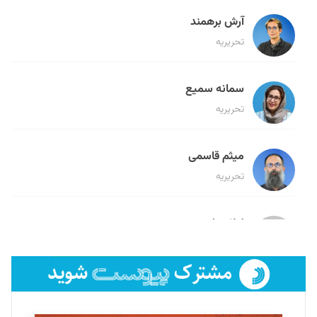
آرش برهمند
تحریریه
سمانه سمیع
تحریریه
میثم قاسمی
تحریریه
لیلا حنارود
تحریریه
فائزه فتحی رستمی
تحریریه