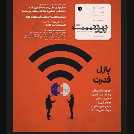
سردبیر: مهرک محمودی
دبیر تحریریه: میثم قاسمی
د‌بیر ناداستان: سمانه سمیع
د‌بیر خدمت و تجارت: ابوالفضل رجبی
د‌بیر حقوق فناوری: حسام‌الدین ایپکچی
د‌بیر پیوست جهان: مینا پاکدل
د‌بیر تحریریه آنلاین: بابک نقاش
تحریریه‌: مجتبی محمود‌ی، آرش برهمند، یسنا امان‌پور، سروش کرمیان،
مصطفی مسجدی آرانی، ابوالفضل رجبی، زهرا فکرانه، فائزه فتحی
رستمی،مصطفی باستان
ویرایش: نگار استاد‌‌آقا
طراح یونیفرم: مجید توکلی
فیلمبرداری و عکاسی: امیر شفیعی، مانی لطفی زاده
گرافیک و صفحه‌آرایی: سید‌سبحان‌علی ثابت
مد‌یر توسعه تجاری: کامبیز برید‌
امور مالی: شاپور رهبری، محمد‌ کاظمی‌نیا