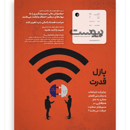
سروش کرمیان
تحریریه
مینا پاکدل
تحریریه
یسنا امان‌پور
تحریریه
ملینا جعفری
تحریریه
مصطفی مسجدی آرانی