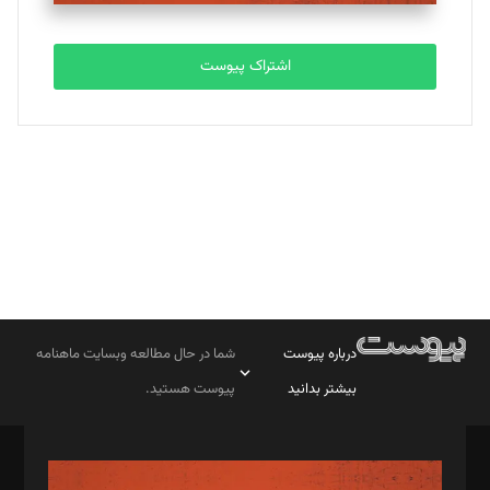
تحریریه
اشتراک پیوست
بابک نقاش
تحریریه
درباره پیوست
شما در حال مطالعه وبسایت ماهنامه
بیشتر بدانید
پیوست هستید.
صاحب امتیاز: موسسه پرسش (پویندگان راز ستاره شمال)
مدیر مسئول: محمدباقر اثنی‌عشری