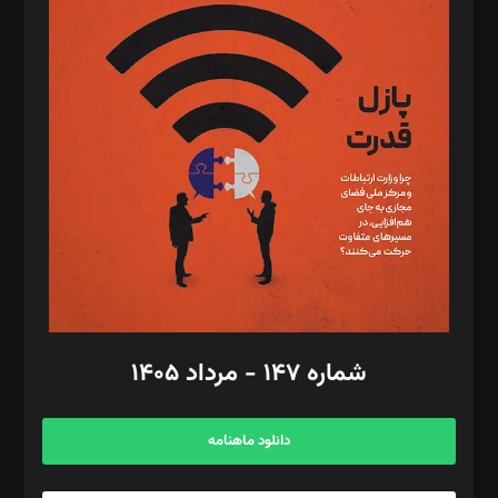
د‌بیر پیوست جهان: مینا پاکدل
د‌بیر تحریریه آنلاین: بابک نقاش
تحریریه‌: مجتبی محمود‌ی، آرش برهمند، یسنا امان‌پور، سروش کرمیان،
مصطفی مسجدی آرانی، ابوالفضل رجبی، زهرا فکرانه، فائزه فتحی
رستمی،مصطفی باستان
ویرایش: نگار استاد‌‌آقا
طراح یونیفرم: مجید توکلی
فیلمبرداری و عکاسی: امیر شفیعی، مانی لطفی زاده
گرافیک و صفحه‌آرایی: سید‌سبحان‌علی ثابت
مد‌یر توسعه تجاری: کامبیز برید‌
امور مالی: شاپور رهبری، محمد‌ کاظمی‌نیا
امور اد‌اری: راضیه محمود‌ی
شماره ۱۴۷ - مرداد ۱۴۰۵
مرکز تماس: ۰۲۱۴۲۸۲۴۰۰۰
آگهی و مشترکین: ۰۹۱۹۹۹۹۰۴۵۴
دانلود ماهنامه