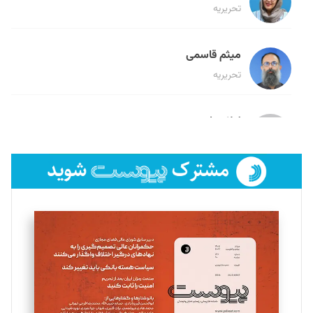
تحریریه
میثم قاسمی
تحریریه
لیلا حنارود
تحریریه
فائزه فتحی رستمی
تحریریه
سروش کرمیان
تحریریه