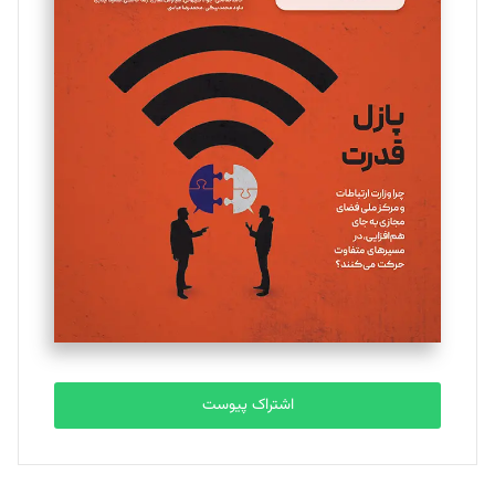
مینا پاکدل
تحریریه
یسنا امان‌پور
تحریریه
ملینا جعفری
تحریریه
مصطفی مسجدی آرانی
تحریریه
اشتراک پیوست
بابک نقاش
تحریریه