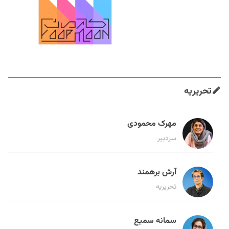
تحریریه
مهرک محمودی
سردبیر
آرش برهمند
تحریریه
سمانه سمیع