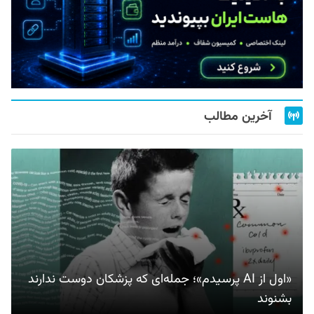
آخرین مطالب
«اول از AI پرسیدم»؛ جمله‌ای که پزشکان دوست ندارند
بشنوند