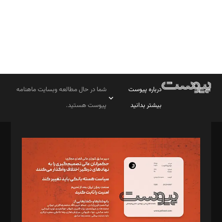
درباره پیوست
شما در حال مطالعه وبسایت ماهنامه
بیشتر بدانید
پیوست هستید.
صاحب امتیاز: موسسه پرسش (پویندگان راز ستاره شمال)
مدیر مسئول: محمدباقر اثنی‌عشری
سردبیر: مهرک محمودی
دبیر تحریریه: میثم قاسمی
د‌بیر ناداستان: سمانه سمیع
د‌بیر خدمت و تجارت: ابوالفضل رجبی
د‌بیر حقوق فناوری: حسام‌الدین ایپکچی