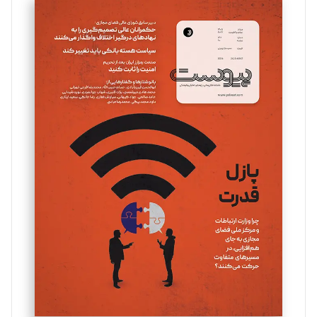
سروش کرمیان
تحریریه
مینا پاکدل
تحریریه
یسنا امان‌پور
تحریریه
ملینا جعفری
تحریریه
مصطفی مسجدی آرانی