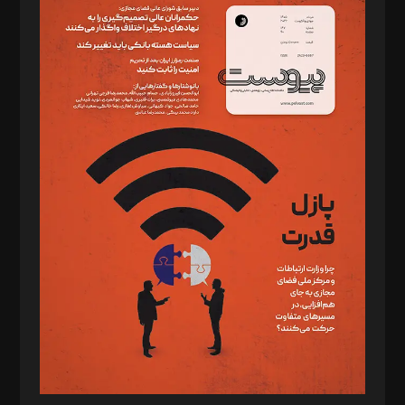
سردبیر: مهرک محمودی
دبیر تحریریه: میثم قاسمی
د‌بیر ناداستان: سمانه سمیع
د‌بیر خدمت و تجارت: ابوالفضل رجبی
د‌بیر حقوق فناوری: حسام‌الدین ایپکچی
د‌بیر پیوست جهان: مینا پاکدل
د‌بیر تحریریه آنلاین: بابک نقاش
تحریریه‌: مجتبی محمود‌ی، آرش برهمند، یسنا امان‌پور، سروش کرمیان،
مصطفی مسجدی آرانی، ابوالفضل رجبی، زهرا فکرانه، فائزه فتحی
رستمی،مصطفی باستان
ویرایش: نگار استاد‌‌آقا
طراح یونیفرم: مجید توکلی
فیلمبرداری و عکاسی: امیر شفیعی، مانی لطفی زاده
گرافیک و صفحه‌آرایی: سید‌سبحان‌علی ثابت
مد‌یر توسعه تجاری: کامبیز برید‌
امور مالی: شاپور رهبری، محمد‌ کاظمی‌نیا