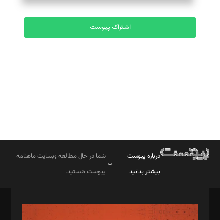
تحریریه
اشتراک پیوست
بابک نقاش
تحریریه
درباره پیوست
شما در حال مطالعه وبسایت ماهنامه
بیشتر بدانید
پیوست هستید.
صاحب امتیاز: موسسه پرسش (پویندگان راز ستاره شمال)
مدیر مسئول: محمدباقر اثنی‌عشری