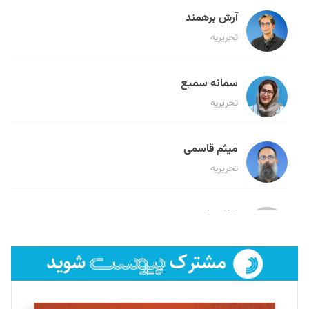
آرش برهمند
تحریریه
سمانه سمیع
تحریریه
میثم قاسمی
تحریریه
لیلا حنارود
تحریریه
فائزه فتحی رستمی
تحریریه