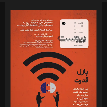
صاحب امتیاز: موسسه پرسش (پویندگان راز ستاره شمال)
مدیر مسئول: محمدباقر اثنی‌عشری
سردبیر: مهرک محمودی
دبیر تحریریه: میثم قاسمی
د‌بیر ناداستان: سمانه سمیع
د‌بیر خدمت و تجارت: ابوالفضل رجبی
د‌بیر حقوق فناوری: حسام‌الدین ایپکچی
د‌بیر پیوست جهان: مینا پاکدل
د‌بیر تحریریه آنلاین: بابک نقاش
تحریریه‌: مجتبی محمود‌ی، آرش برهمند، یسنا امان‌پور، سروش کرمیان،
مصطفی مسجدی آرانی، ابوالفضل رجبی، زهرا فکرانه، فائزه فتحی
رستمی،مصطفی باستان
ویرایش: نگار استاد‌‌آقا
طراح یونیفرم: مجید توکلی
فیلمبرداری و عکاسی: امیر شفیعی، مانی لطفی زاده
گرافیک و صفحه‌آرایی: سید‌سبحان‌علی ثابت