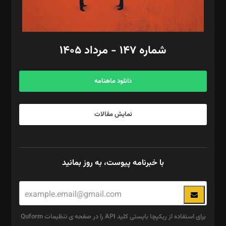
مد‌یر توسعه تجاری: کامبیز برید‌
امور مالی: شاپور رهبری، محمد‌ کاظمی‌نیا
امور اد‌اری: راضیه محمود‌ی
شماره ۱۴۷ - مرداد ۱۴۰۵
مرکز تماس: ۰۲۱۴۲۸۲۴۰۰۰
آگهی و مشترکین: ۰۹۱۹۹۹۹۰۴۵۴
دانلود ماهنامه
نمایش مقالات
با خبرنامه پیوست، به روز بمانید
برای استفاده از ریکپچا بایستی کلید API را در صفحه ی تنظیمات Quform