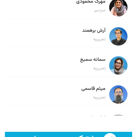
مهرک محمودی
سردبیر
آرش برهمند
تحریریه
سمانه سمیع
تحریریه
میثم قاسمی
تحریریه
لیلا حنارود
تحریریه