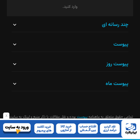
وارد کنید.
این
چند رسانه ای
قسمت
پیوست
نباید
خالی
پیوست روز
رها
شود.
پیوست ماه
x
تمامی حقوق متعلق به ماهنامه
پیوست
بوده و نقل مقالات با ذکر منبع و لینک به سایت
ماهنامه آزاد است