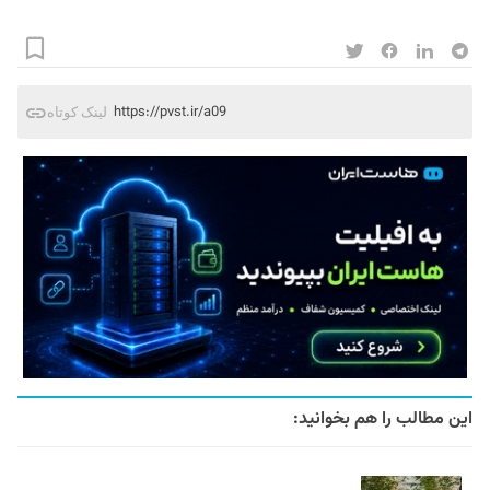
https://pvst.ir/a09
لینک کوتاه
این مطالب را هم بخوانید: