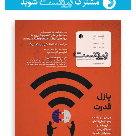
فائزه فتحی رستمی
تحریریه
سروش کرمیان
تحریریه
مینا پاکدل
تحریریه
یسنا امان‌پور
تحریریه
ملینا جعفری
تحریریه