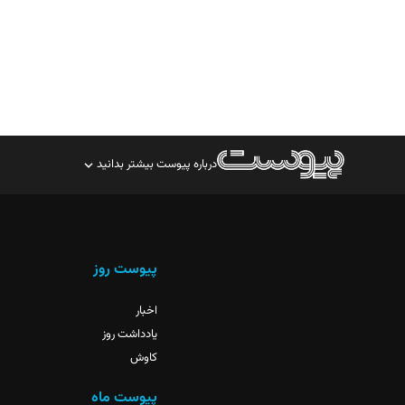
درباره پیوست بیشتر بدانید
صاحب امتیاز: موسسه پرسش (پویندگان راز ستاره شمال)
مدیر مسئول: محمدباقر اثنی‌عشری
سردبیر: مهرک محمودی
پیوست روز
دبیر تحریریه: میثم قاسمی
اخبار
یادداشت روز
کاوش
پیوست ماه