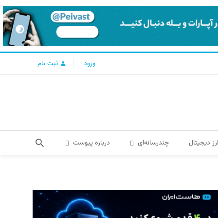
ورود
ثبت نام
رز دیجیتال
چندرسانه‌ای
درباره پیوست