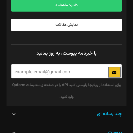
دانلود ماهنامه
نمایش مقالات
با خبرنامه پیوست، به روز بمانید
برای استفاده از ریکپچا بایستی کلید API را در صفحه ی تنظیمات Quform
وارد کنید.
این
چند رسانه ای
قسمت
پیوست
نباید