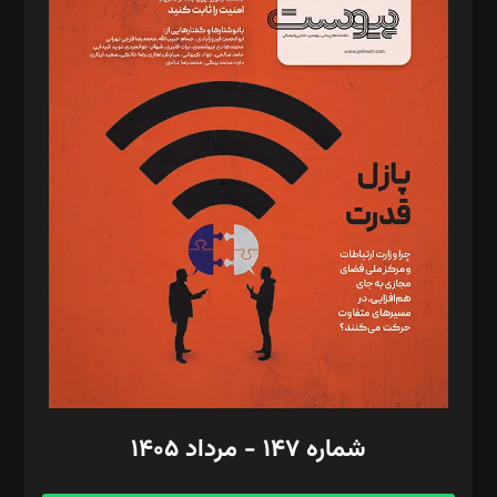
د‌بیر خدمت و تجارت: ابوالفضل رجبی
د‌بیر حقوق فناوری: حسام‌الدین ایپکچی
د‌بیر پیوست جهان: مینا پاکدل
د‌بیر تحریریه آنلاین: بابک نقاش
تحریریه‌: مجتبی محمود‌ی، آرش برهمند، یسنا امان‌پور، سروش کرمیان،
مصطفی مسجدی آرانی، ابوالفضل رجبی، زهرا فکرانه، فائزه فتحی
رستمی،مصطفی باستان
ویرایش: نگار استاد‌‌آقا
طراح یونیفرم: مجید توکلی
فیلمبرداری و عکاسی: امیر شفیعی، مانی لطفی زاده
گرافیک و صفحه‌آرایی: سید‌سبحان‌علی ثابت
مد‌یر توسعه تجاری: کامبیز برید‌
امور مالی: شاپور رهبری، محمد‌ کاظمی‌نیا
امور اد‌اری: راضیه محمود‌ی
شماره ۱۴۷ - مرداد ۱۴۰۵
مرکز تماس: ۰۲۱۴۲۸۲۴۰۰۰
آگهی و مشترکین: ۰۹۱۹۹۹۹۰۴۵۴