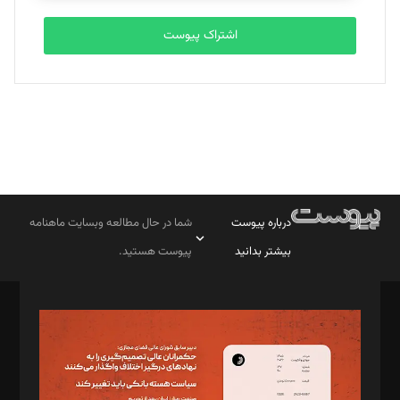
اشتراک پیوست
درباره پیوست
شما در حال مطالعه وبسایت ماهنامه
بیشتر بدانید
پیوست هستید.
صاحب امتیاز: موسسه پرسش (پویندگان راز ستاره شمال)
مدیر مسئول: محمدباقر اثنی‌عشری
سردبیر: مهرک محمودی
دبیر تحریریه: میثم قاسمی
د‌بیر ناداستان: سمانه سمیع