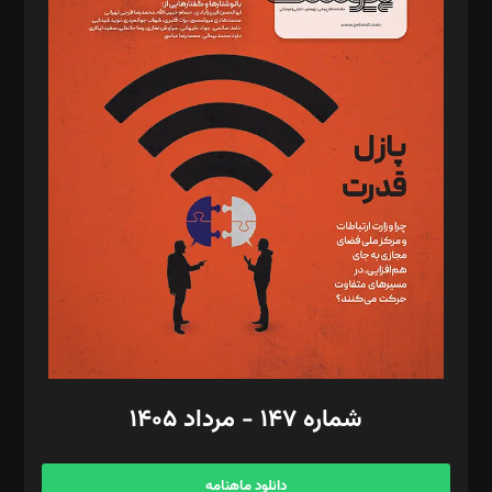
د‌بیر حقوق فناوری: حسام‌الدین ایپکچی
د‌بیر پیوست جهان: مینا پاکدل
د‌بیر تحریریه آنلاین: بابک نقاش
تحریریه‌: مجتبی محمود‌ی، آرش برهمند، یسنا امان‌پور، سروش کرمیان،
مصطفی مسجدی آرانی، ابوالفضل رجبی، زهرا فکرانه، فائزه فتحی
رستمی،مصطفی باستان
ویرایش: نگار استاد‌‌آقا
طراح یونیفرم: مجید توکلی
فیلمبرداری و عکاسی: امیر شفیعی، مانی لطفی زاده
گرافیک و صفحه‌آرایی: سید‌سبحان‌علی ثابت
مد‌یر توسعه تجاری: کامبیز برید‌
امور مالی: شاپور رهبری، محمد‌ کاظمی‌نیا
امور اد‌اری: راضیه محمود‌ی
شماره ۱۴۷ - مرداد ۱۴۰۵
مرکز تماس: ۰۲۱۴۲۸۲۴۰۰۰
آگهی و مشترکین: ۰۹۱۹۹۹۹۰۴۵۴
دانلود ماهنامه