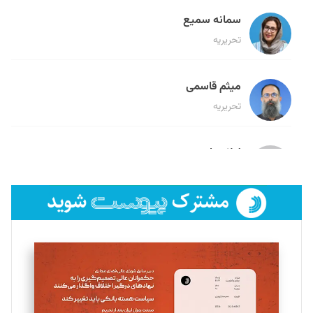
سمانه سمیع
تحریریه
میثم قاسمی
تحریریه
لیلا حنارود
تحریریه
فائزه فتحی رستمی
تحریریه
سروش کرمیان
تحریریه