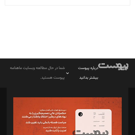
تحریریه
درباره پیوست
شما در حال مطالعه وبسایت ماهنامه
بیشتر بدانید
پیوست هستید.
صاحب امتیاز: موسسه پرسش (پویندگان راز ستاره شمال)
مدیر مسئول: محمدباقر اثنی‌عشری
سردبیر: مهرک محمودی
دبیر تحریریه: میثم قاسمی
د‌بیر ناداستان: سمانه سمیع
د‌بیر خدمت و تجارت: ابوالفضل رجبی