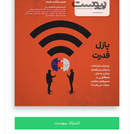
مینا پاکدل
تحریریه
یسنا امان‌پور
تحریریه
ملینا جعفری
تحریریه
مصطفی مسجدی آرانی
تحریریه
اشتراک پیوست
بابک نقاش