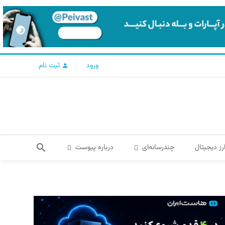
ورود
ثبت نام
رز دیجیتال
چندرسانه‌ای
درباره پیوست