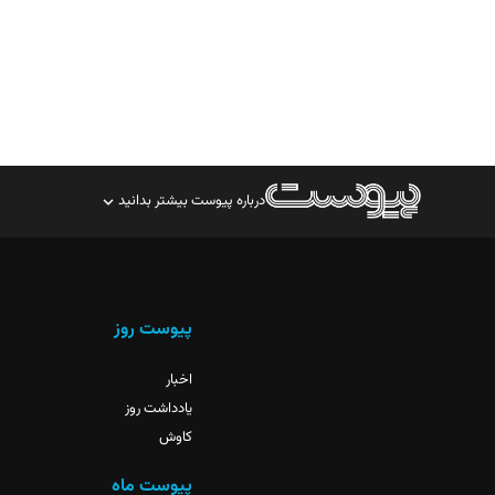
درباره پیوست بیشتر بدانید
صاحب امتیاز: موسسه پرسش (پویندگان راز ستاره شمال)
مدیر مسئول: محمدباقر اثنی‌عشری
سردبیر: مهرک محمودی
پیوست روز
دبیر تحریریه: میثم قاسمی
اخبار
یادداشت روز
کاوش
پیوست ماه