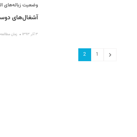
وضعیت زباله‌های الک
آشغال‌های دوس
۳ آذر ۱۳۹۳
زمان مطالعه : ۱۱ دقی
Page
Previous
Page
2
1