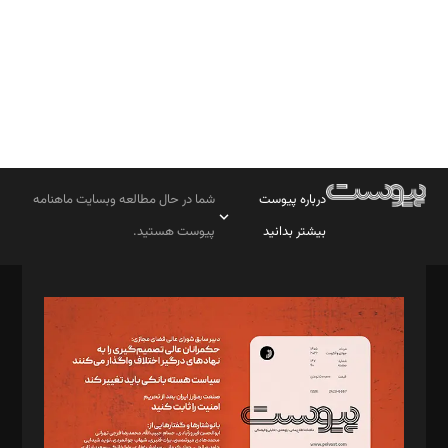
درباره پیوست
شما در حال مطالعه وبسایت ماهنامه
بیشتر بدانید
پیوست هستید.
صاحب امتیاز: موسسه پرسش (پویندگان راز ستاره شمال)
مدیر مسئول: محمدباقر اثنی‌عشری
سردبیر: مهرک محمودی
دبیر تحریریه: میثم قاسمی
د‌بیر ناداستان: سمانه سمیع
د‌بیر خدمت و تجارت: ابوالفضل رجبی
د‌بیر حقوق فناوری: حسام‌الدین ایپکچی