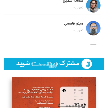
سمانه سمیع
تحریریه
میثم قاسمی
تحریریه
لیلا حنارود
تحریریه
فائزه فتحی رستمی
تحریریه
سروش کرمیان
تحریریه