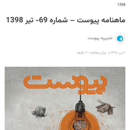
1398
ماهنامه پیوست – شماره 69- تیر 1398
تحریریه پیوست
۶ تیر ۱۳۹۸
زمان مطالعه : ۲ دقیقه
S