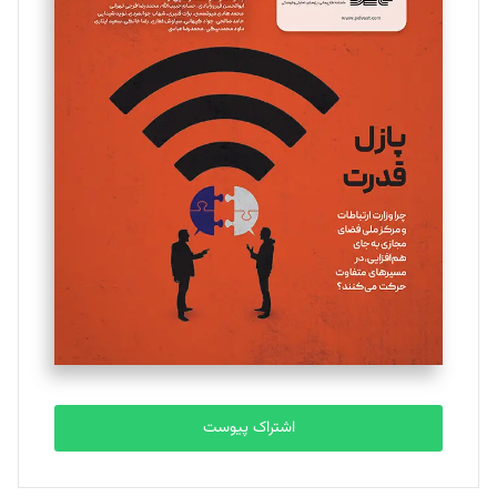
مینا پاکدل
تحریریه
یسنا امان‌پور
تحریریه
ملینا جعفری
تحریریه
مصطفی مسجدی آرانی
تحریریه
اشتراک پیوست
بابک نقاش
تحریریه