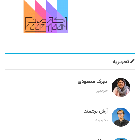
تحریریه
مهرک محمودی
سردبیر
آرش برهمند
تحریریه