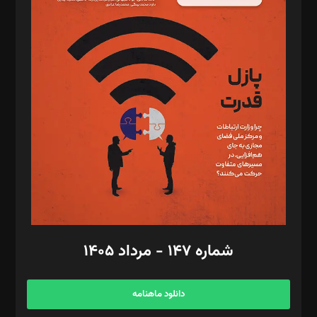
د‌بیر پیوست جهان: مینا پاکدل
د‌بیر تحریریه آنلاین: بابک نقاش
تحریریه‌: مجتبی محمود‌ی، آرش برهمند، یسنا امان‌پور، سروش کرمیان،
مصطفی مسجدی آرانی، ابوالفضل رجبی، زهرا فکرانه، فائزه فتحی
رستمی،مصطفی باستان
ویرایش: نگار استاد‌‌آقا
طراح یونیفرم: مجید توکلی
فیلمبرداری و عکاسی: امیر شفیعی، مانی لطفی زاده
گرافیک و صفحه‌آرایی: سید‌سبحان‌علی ثابت
مد‌یر توسعه تجاری: کامبیز برید‌
امور مالی: شاپور رهبری، محمد‌ کاظمی‌نیا
امور اد‌اری: راضیه محمود‌ی
شماره ۱۴۷ - مرداد ۱۴۰۵
مرکز تماس: ۰۲۱۴۲۸۲۴۰۰۰
آگهی و مشترکین: ۰۹۱۹۹۹۹۰۴۵۴
دانلود ماهنامه