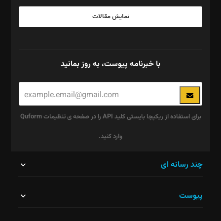
نمایش مقالات
با خبرنامه پیوست، به روز بمانید
برای استفاده از ریکپچا بایستی کلید API را در صفحه ی تنظیمات Quform
وارد کنید.
این
چند رسانه ای
قسمت
پیوست
نباید
خالی