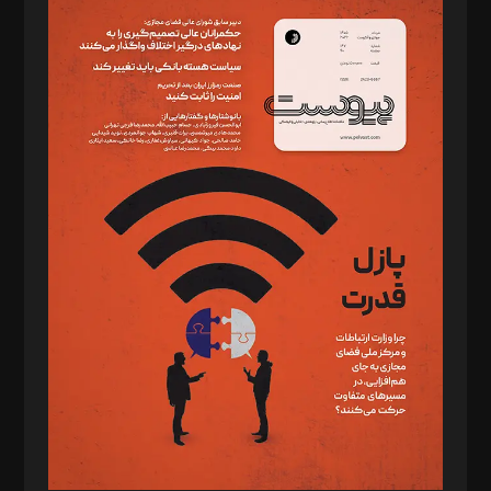
سردبیر: مهرک محمودی
دبیر تحریریه: میثم قاسمی
د‌بیر ناداستان: سمانه سمیع
د‌بیر خدمت و تجارت: ابوالفضل رجبی
د‌بیر حقوق فناوری: حسام‌الدین ایپکچی
د‌بیر پیوست جهان: مینا پاکدل
د‌بیر تحریریه آنلاین: بابک نقاش
تحریریه‌: مجتبی محمود‌ی، آرش برهمند، یسنا امان‌پور، سروش کرمیان،
مصطفی مسجدی آرانی، ابوالفضل رجبی، زهرا فکرانه، فائزه فتحی
رستمی،مصطفی باستان
ویرایش: نگار استاد‌‌آقا
طراح یونیفرم: مجید توکلی
فیلمبرداری و عکاسی: امیر شفیعی، مانی لطفی زاده
گرافیک و صفحه‌آرایی: سید‌سبحان‌علی ثابت
مد‌یر توسعه تجاری: کامبیز برید‌
امور مالی: شاپور رهبری، محمد‌ کاظمی‌نیا