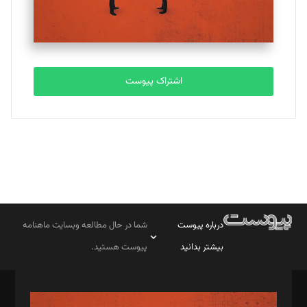
اشتراک پیوست
درباره پیوست
شما در حال مطالعه وبسایت ماهنامه
بیشتر بدانید
پیوست هستید.
صاحب امتیاز: موسسه پرسش (پویندگان راز ستاره شمال)
مدیر مسئول: محمدباقر اثنی‌عشری