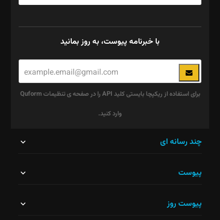
با خبرنامه پیوست، به روز بمانید
برای استفاده از ریکپچا بایستی کلید API را در صفحه ی تنظیمات Quform
وارد کنید.
این
چند رسانه ای
قسمت
پیوست
نباید
خالی
پیوست روز
رها