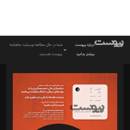
درباره پیوست
شما در حال مطالعه وبسایت ماهنامه
بیشتر بدانید
پیوست هستید.
صاحب امتیاز: موسسه پرسش (پویندگان راز ستاره شمال)
مدیر مسئول: محمدباقر اثنی‌عشری
سردبیر: مهرک محمودی
دبیر تحریریه: میثم قاسمی
د‌بیر ناداستان: سمانه سمیع
د‌بیر خدمت و تجارت: ابوالفضل رجبی
د‌بیر حقوق فناوری: حسام‌الدین ایپکچی
د‌بیر پیوست جهان: مینا پاکدل