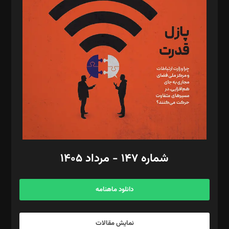
د‌بیر تحریریه آنلاین: بابک نقاش
تحریریه‌: مجتبی محمود‌ی، آرش برهمند، یسنا امان‌پور، سروش کرمیان،
مصطفی مسجدی آرانی، ابوالفضل رجبی، زهرا فکرانه، فائزه فتحی
رستمی،مصطفی باستان
ویرایش: نگار استاد‌‌آقا
طراح یونیفرم: مجید توکلی
فیلمبرداری و عکاسی: امیر شفیعی، مانی لطفی زاده
گرافیک و صفحه‌آرایی: سید‌سبحان‌علی ثابت
مد‌یر توسعه تجاری: کامبیز برید‌
امور مالی: شاپور رهبری، محمد‌ کاظمی‌نیا
امور اد‌اری: راضیه محمود‌ی
شماره ۱۴۷ - مرداد ۱۴۰۵
مرکز تماس: ۰۲۱۴۲۸۲۴۰۰۰
آگهی و مشترکین: ۰۹۱۹۹۹۹۰۴۵۴
دانلود ماهنامه
نمایش مقالات