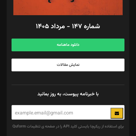
مد‌یر توسعه تجاری: کامبیز برید‌
امور مالی: شاپور رهبری، محمد‌ کاظمی‌نیا
امور اد‌اری: راضیه محمود‌ی
شماره ۱۴۷ - مرداد ۱۴۰۵
مرکز تماس: ۰۲۱۴۲۸۲۴۰۰۰
آگهی و مشترکین: ۰۹۱۹۹۹۹۰۴۵۴
دانلود ماهنامه
نمایش مقالات
با خبرنامه پیوست، به روز بمانید
برای استفاده از ریکپچا بایستی کلید API را در صفحه ی تنظیمات Quform