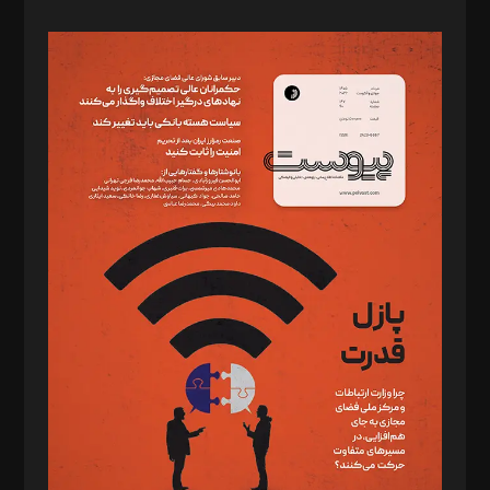
صاحب امتیاز: موسسه پرسش (پویندگان راز ستاره شمال)
مدیر مسئول: محمدباقر اثنی‌عشری
سردبیر: مهرک محمودی
دبیر تحریریه: میثم قاسمی
د‌بیر ناداستان: سمانه سمیع
د‌بیر خدمت و تجارت: ابوالفضل رجبی
د‌بیر حقوق فناوری: حسام‌الدین ایپکچی
د‌بیر پیوست جهان: مینا پاکدل
د‌بیر تحریریه آنلاین: بابک نقاش
تحریریه‌: مجتبی محمود‌ی، آرش برهمند، یسنا امان‌پور، سروش کرمیان،
مصطفی مسجدی آرانی، ابوالفضل رجبی، زهرا فکرانه، فائزه فتحی
رستمی،مصطفی باستان
ویرایش: نگار استاد‌‌آقا
طراح یونیفرم: مجید توکلی
فیلمبرداری و عکاسی: امیر شفیعی، مانی لطفی زاده
گرافیک و صفحه‌آرایی: سید‌سبحان‌علی ثابت